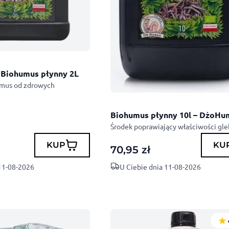
Biohumus płynny 2L
mus od zdrowych
Biohumus płynny 10l – DżoH
Środek poprawiający właściwości gle
KUP
KU
70,95
zł
 11-08-2026
U Ciebie dnia 11-08-2026