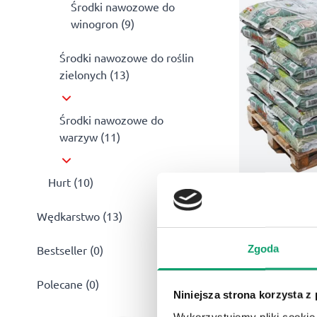
Środki nawozowe do
winogron (9)
Środki nawozowe do roślin
zielonych (13)
Środki nawozowe do
warzyw (11)
Hurt (10)
WermiKompost
Wędkarstwo (13)
workach 1200l.
W pełni naturaln
Zgoda
Bestseller (0)
dżdżownic wprowa
biologiczne.
Polecane (0)
Niniejsza strona korzysta z
1199,00
zł
Wykorzystujemy pliki cookie 