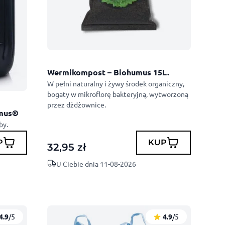
Wermikompost – Biohumus 15L.
W pełni naturalny i żywy środek organiczny,
bogaty w mikroflorę bakteryjną, wytworzoną
przez dżdżownice.
umus®
by.
P
KUP
32,95
zł
U Ciebie dnia 11-08-2026
4.9
/5
4.9
/5