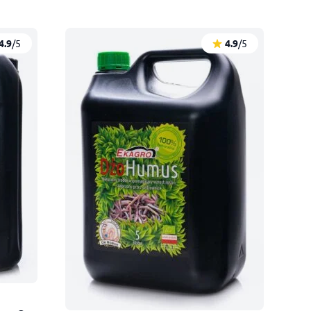
4.9
/5
4.9
/5