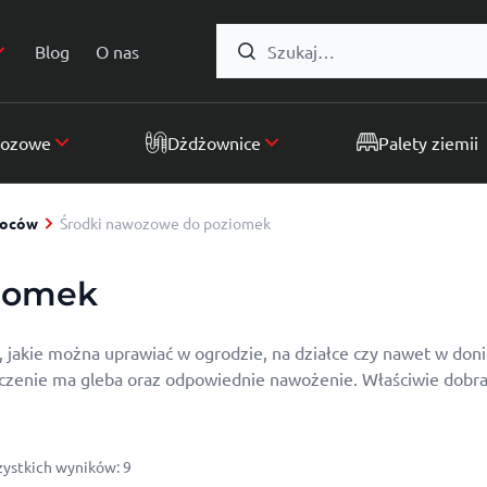
Formularz wyszukiwania:
Blog
O nas
wozowe
Dżdżownice
Palety ziemii
woców
Środki nawozowe do poziomek
iomek
jakie można uprawiać w ogrodzie, na działce czy nawet w donic
czenie ma gleba oraz odpowiednie nawożenie. Właściwie dobra
Posortowane według popularności
ystkich wyników: 9