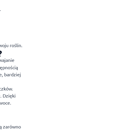
.
oju roślin.
?
wajanie
tępnością
, bardziej
czków.
. Dzięki
owoce.
są zarówno