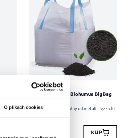
y 1L
WermiKompost – Biohumus BigBag
orzona w
1500 l
.
O plikach cookies
Środek organiczny wolny od metali ciężkich i
patogenów.
P
KUP
1598,99
zł
ołecznościowe i analizować