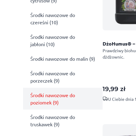
cytrusów (9)
Środki nawozowe do
czereśni (10)
Środki nawozowe do
DżoHumus® – 
jabłoni (10)
Prawdziwy biohu
dżdżownic.
Środki nawozowe do malin (9)
Środki nawozowe do
porzeczek (9)
19,99
zł
Środki nawozowe do
U Ciebie dnia
poziomek (9)
Środki nawozowe do
truskawek (9)