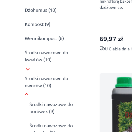
mikroflorę bakte
dżdżownice.
Dżohumus (10)
Kompost (9)
Wermikompost (6)
69,97
zł
U Ciebie dnia
Środki nawozowe do
kwiatów (10)
Środki nawozowe do
owoców (10)
Środki nawozowe do
borówek (9)
Środki nawozowe do