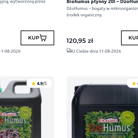
Biohumus płynny 20l – DżoH
ryjną, wytworzoną przez
DżoHumus – bogaty w mikroorganiz
środek organiczny.
KUP
KU
120,95
zł
 11-08-2026
U Ciebie dnia 11-08-2026
4.9
/5