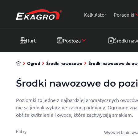
Przejdź do treści
Kalkulator
Poradniki
Hurt
Podłoża
Środki na
Ogród
Środki nawozowe
Środki nawozowe do o
Środki nawozowe do poz
Poziomki to jedne z najbardziej aromatycznych owoców, 
nie są jednak wyłącznie zasługą odmiany. Ogromne zna
obfite kwitnienie i owoce, które zachwycają smakiem.
Filtry
Wyświetlanie wsz