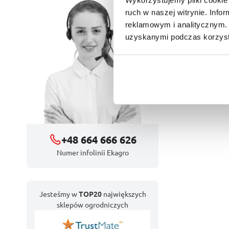
U Ciebie dnia
ruch w naszej witrynie. Inf
reklamowym i analitycznym. 
uzyskanymi podczas korzysta
+48 664 666 626
Numer infolinii Ekagro
Jesteśmy w
TOP20
największych
sklepów ogrodniczych