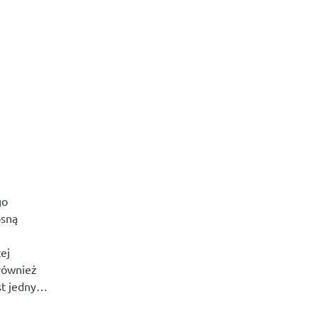
go
osną
ej
 również
st jednym z