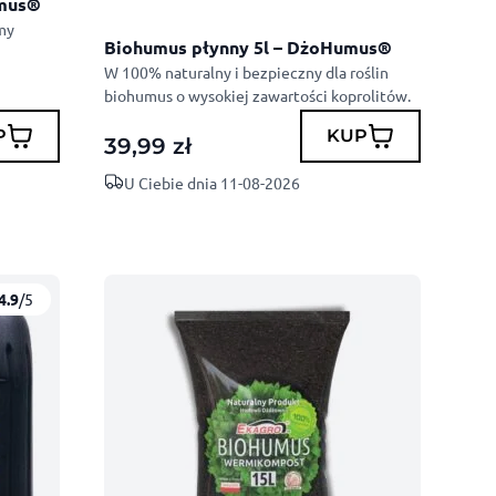
umus®
my
Biohumus płynny 5l – DżoHumus®
W 100% naturalny i bezpieczny dla roślin
biohumus o wysokiej zawartości koprolitów.
P
KUP
39,99
zł
U Ciebie dnia 11-08-2026
4.9
/5