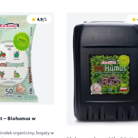
4.9
/5
 – Biohumus w
 środek organiczny, bogaty w