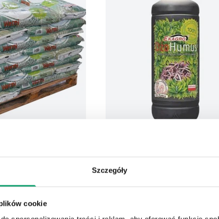
 – Biohumus w
DżoHumus® – Biohumus płynn
 – paleta
Płynna substancja organiczna wytw
przewodzie pokarmowym dżdżownic
Szczegóły
y środek nawozowy od
dzający do gleby życie
 plików cookie
KUP
KU
12,75
zł
do spersonalizowania treści i reklam, aby oferować funkcje sp