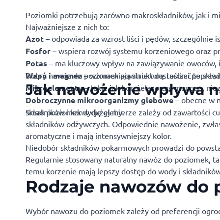
Poziomki potrzebują zarówno makroskładników, jak i mi
Najważniejsze z nich to:
Azot
– odpowiada za wzrost liści i pędów, szczególnie 
Fosfor
– wspiera rozwój systemu korzeniowego oraz pr
Potas
– ma kluczowy wpływ na zawiązywanie owoców, i
Wapń i magnez
Dobry nawóz do poziomek powinien dostarczać te skład
– wzmacniają strukturę roślin i poprawia
Jak nawożenie wpływa n
Mikroelementy
– takie jak bor, żelazo czy mangan, n
Dobroczynne mikroorganizmy glebowe
– obecne w n
składników i kondycję gleby.
Smak poziomek w dużej mierze zależy od zawartości cuk
składników odżywczych. Odpowiednie nawożenie, zwłasz
aromatyczne i mają intensywniejszy kolor.
Niedobór składników pokarmowych prowadzi do powstaw
Regularnie stosowany naturalny nawóz do poziomek, tak
temu korzenie mają lepszy dostęp do wody i składników 
Rodzaje nawozów do 
Wybór nawozu do poziomek zależy od preferencji ogrod