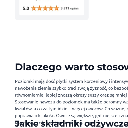
Dlaczego warto stos
Poziomki mają dość płytki system korzeniowy i intensy
nawożenia ziemia szybko traci swoją żyzność, co bezpo
równomiernie, lepiej znoszą okresy suszy oraz są mniej 
Stosowanie nawozu do poziomek ma także ogromny wpł
kwiatów, a co za tym idzie – więcej owoców. Co ważne,
poprawia ich jakość. Owoce są większe, jędrniejsze i zn
Jakie składniki odżywcz
kluczowych elementów udanej uprawy.