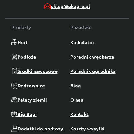
sklep@ekagro.pl
Produkty
Pozostałe
Hurt
Kalkulator
Podłoża
Poradnik wędkarza
Środki nawozowe
Poradnik ogrodnika
Dżdżownice
Blog
Palety ziemii
O nas
Big Bagi
Kontakt
Dodatki do podłoży
Koszty wysyłki