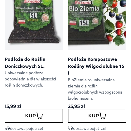
Podłoże do Roślin
Podłoże Kompostowe
Doniczkowych 5L.
Rośliny Wilgociolubne 15
Uniwersalne podłoże
l
odpowiednie dla większości
BioZiemia to uniwersalna
roślin doniczkowych.
ziemia dla roślin
wilgociolubnych wzbogacona
biohumusem.
15,99
zł
25,95
zł
KUP
KUP
dostawa pojutrze!
dostawa pojutrze!