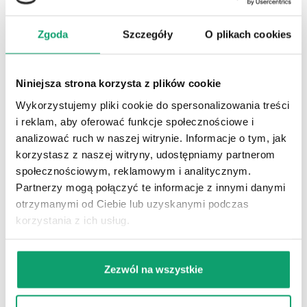
wermikompostem.
doniczkowych wzbogacone
naturalnym Wermikompostem.
19,99
zł
24,47
zł
Zgoda
Szczegóły
O plikach cookies
KUP
KUP
Niniejsza strona korzysta z plików cookie
dostawa pojutrze!
dostawa pojutrze!
Wykorzystujemy pliki cookie do spersonalizowania treści
i reklam, aby oferować funkcje społecznościowe i
analizować ruch w naszej witrynie. Informacje o tym, jak
korzystasz z naszej witryny, udostępniamy partnerom
społecznościowym, reklamowym i analitycznym.
Partnerzy mogą połączyć te informacje z innymi danymi
otrzymanymi od Ciebie lub uzyskanymi podczas
korzystania z ich usług.
Zezwól na wszystkie