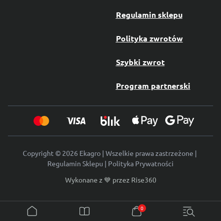
Regulamin sklepu
Polityka zwrotów
Szybki zwrot
Program partnerski
Copyright © 2026 Ekagro | Wszelkie prawa zastrzeżone |
Regulamin Sklepu
|
Polityka Prywatności
Wykonane z 💙 przez
Rise360
0
Poradniki
Produkty
Podłoża
Ogrodowe
Do roślin domowych
Środki nawozowe
Dżdżownice
Dodatki do podłoży