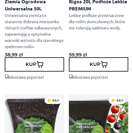
Ziemia Ogrodowa
Bigos 20L Podłoże Lekkie
Uniwersalna 50l.
PREMIUM
Uniwersalna ziemia to
Lekkie podłoże przeznaczone
starannie dobrana mieszanka
dla roślin doniczkowych, które
różnych torfów odkwaszonych,
nie tolerują nadmiaru wody.
zapewniająca optymalne
warunki wzrostu dla szerokiego
spektrum roślin.
38,99
zł
59,99
zł
KUP
KUP
dostawa pojutrze!
dostawa pojutrze!
4.9
/5
4.9
/5