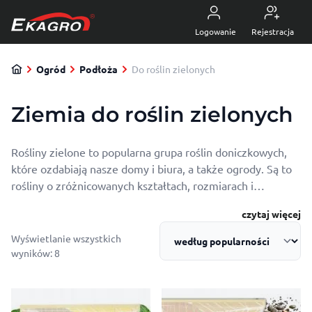
Przejdź do treści
5.0
z 4470 opinii
Logowanie
Rejestracja
Ogród
Podłoża
Do roślin zielonych
Ziemia do roślin zielonych
Rośliny zielone to popularna grupa roślin doniczkowych,
które ozdabiają nasze domy i biura, a także ogrody. Są to
rośliny o zróżnicowanych kształtach, rozmiarach i
wymaganiach. Niektóre z nich są łatwe w uprawie, inne
czytaj więcej
wymagają specjalnej pielęgnacji. Wszystkie jednak
potrzebują odpowiedniego podłoża do roślin zielonych,
Wyświetlanie wszystkich
które zapewni im zdrowy wzrost i piękny wygląd.
Posortowane według popularności
wyników: 8