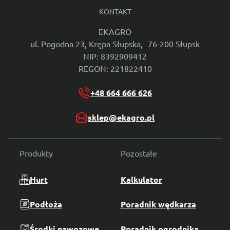
KONTAKT
EKAGRO
ul. Pogodna 23, Krępa Słupska, 76-200 Słupsk
NIP: 8392909412
REGON: 221822410
+48 664 666 626
sklep@ekagro.pl
Produkty
Pozostałe
Hurt
Kalkulator
Podłoża
Poradnik wędkarza
Środki nawozowe
Poradnik ogrodnika