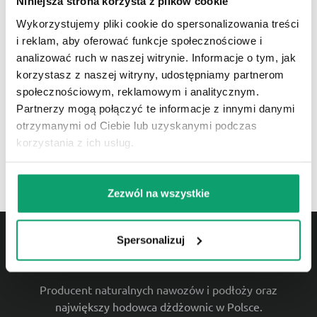
Niniejsza strona korzysta z plików cookie
+48 664 666 626
Wykorzystujemy pliki cookie do spersonalizowania treści
Numer infolinii Ekagro
i reklam, aby oferować funkcje społecznościowe i
analizować ruch w naszej witrynie. Informacje o tym, jak
korzystasz z naszej witryny, udostępniamy partnerom
społecznościowym, reklamowym i analitycznym.
Jesteśmy w
TOP20
największych sklepów ogrodniczych
Partnerzy mogą połączyć te informacje z innymi danymi
otrzymanymi od Ciebie lub uzyskanymi podczas
korzystania z ich usług.
Zezwól na wszystkie
Spersonalizuj
Producent naturalnych nawozów i podłoży oraz
największy hodowca dżdżownic w Polsce.