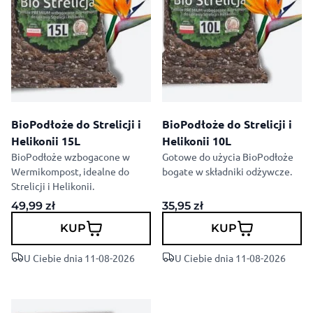
BioPodłoże do Strelicji i
BioPodłoże do Strelicji i
Helikonii 15L
Helikonii 10L
BioPodłoże wzbogacone w
Gotowe do użycia BioPodłoże
Wermikompost, idealne do
bogate w składniki odżywcze.
Strelicji i Helikonii.
49,99
zł
35,95
zł
KUP
KUP
U Ciebie dnia 11-08-2026
U Ciebie dnia 11-08-2026