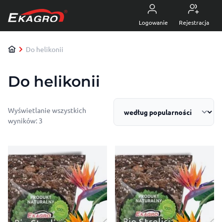
Przejdź do treści
5.0
z 4470 opinii
Logowanie
Rejestracja
Do helikonii
Do helikonii
Wyświetlanie wszystkich
Posortowane według popularności
wyników: 3