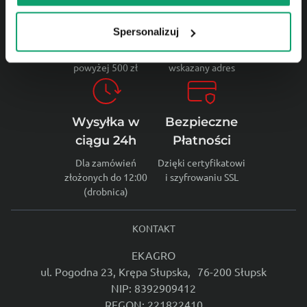
Darmowa
Wygodna
wysyłka
dostawa
Spersonalizuj
Dla zamówień
Kurier dostarczy na
powyżej 500 zł
wskazany adres
Wysyłka w
Bezpieczne
ciągu 24h
Płatności
Dla zamówień
Dzięki certyfikatowi
złożonych do 12:00
i szyfrowaniu SSL
(drobnica)
KONTAKT
EKAGRO
ul. Pogodna 23, Krępa Słupska, 76-200 Słupsk
NIP: 8392909412
REGON: 221822410