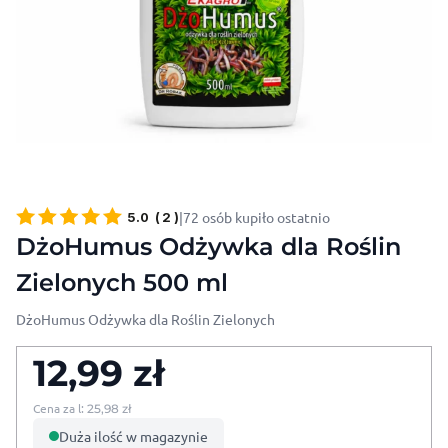
|
72 osób kupiło ostatnio
5.0
(
2
)
DżoHumus Odżywka dla Roślin
Zielonych 500 ml
DżoHumus Odżywka dla Roślin Zielonych
12,99
zł
Cena za l:
25,98
zł
Duża ilość w magazynie