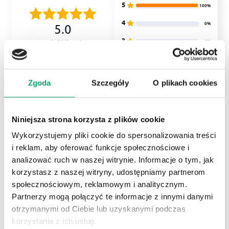
5
100%
4
0%
5.0
3
0%
2
opinii klientów
z całego okresu
2
0%
zebranych i zweryfikowanych przez
1
0%
Zgoda
Szczegóły
O plikach cookies
Niniejsza strona korzysta z plików cookie
Jak zbieramy opinie?
Wykorzystujemy pliki cookie do spersonalizowania treści
Opinie klientów
i reklam, aby oferować funkcje społecznościowe i
analizować ruch w naszej witrynie. Informacje o tym, jak
korzystasz z naszej witryny, udostępniamy partnerom
Wyczyść
Szukaj
społecznościowym, reklamowym i analitycznym.
Partnerzy mogą połączyć te informacje z innymi danymi
otrzymanymi od Ciebie lub uzyskanymi podczas
korzystania z ich usług.