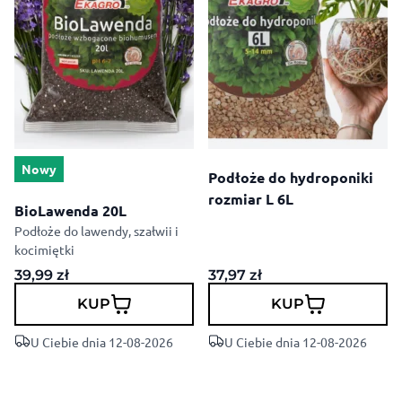
Nowy
Podłoże do hydroponiki
rozmiar L 6L
BioLawenda 20L
Podłoże do lawendy, szałwii i
kocimiętki
39,99
zł
37,97
zł
KUP
KUP
U Ciebie dnia 12-08-2026
U Ciebie dnia 12-08-2026