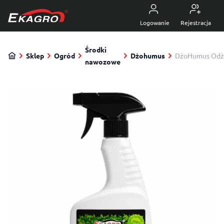
Przejdź do treści
5.0
z 4470 opinii
Logowanie
Rejestracja
Środki
Sklep
Ogród
Dżohumus
DżoHumus Odżyw
nawozowe