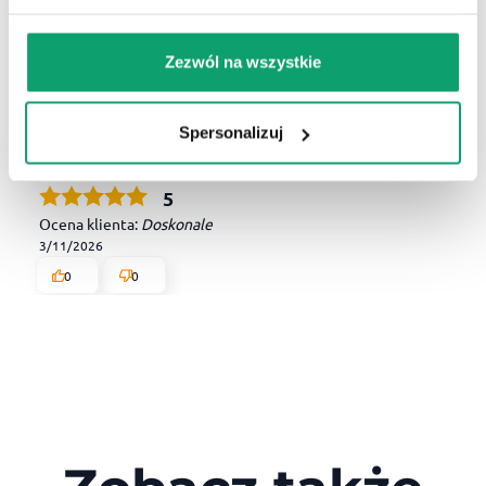
Zuzanna
zweryfikowano
5
Dzięki za te odżywkę ;)
Zezwól na wszystkie
3/23/2026
0
0
Spersonalizuj
BERTA
zweryfikowano
5
Ocena klienta:
Doskonale
3/11/2026
0
0