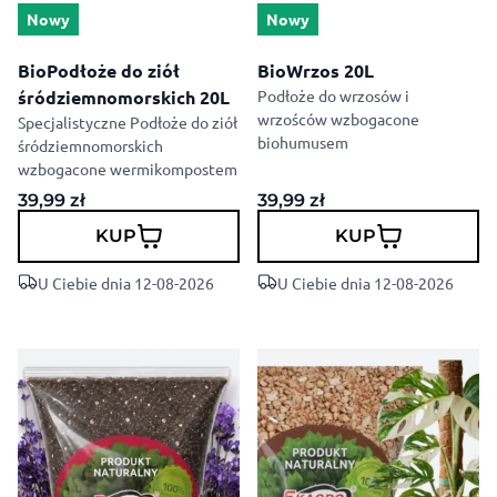
Nowy
Nowy
BioPodłoże do ziół
BioWrzos 20L
śródziemnomorskich 20L
Podłoże do wrzosów i
wrzośców wzbogacone
Specjalistyczne Podłoże do ziół
biohumusem
śródziemnomorskich
wzbogacone wermikompostem
39,99
zł
39,99
zł
KUP
KUP
U Ciebie dnia 12-08-2026
U Ciebie dnia 12-08-2026