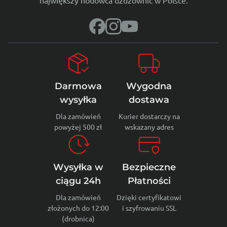
największy hodowca dżdżownic w Polsce.
Darmowa
Wygodna
wysyłka
dostawa
Dla zamówień
Kurier dostarczy na
powyżej 500 zł
wskazany adres
Wysyłka w
Bezpieczne
ciągu 24h
Płatności
Dla zamówień
Dzięki certyfikatowi
złożonych do 12:00
i szyfrowaniu SSL
(drobnica)