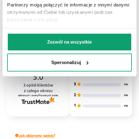
Partnerzy mogą połączyć te informacje z innymi danymi
otrzymanymi od Ciebie lub uzyskanymi podczas
korzystania z ich usług.
KUP
Zezwól na wszystkie
5
Spersonalizuj
100%
4
0%
5.0
3
0%
3
opinii klientów
z całego okresu
2
0%
zebranych i zweryfikowanych przez
1
0%
Jak zbieramy opinie?