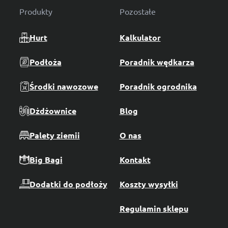
Produkty
Pozostałe
Hurt
Kalkulator
Podłoża
Poradnik wędkarza
Środki nawozowe
Poradnik ogrodnika
Dżdżownice
Blog
Palety ziemii
O nas
Big Bagi
Kontakt
Dodatki do podłoży
Koszty wysyłki
Regulamin sklepu