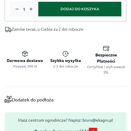
ilość Włókno kokosowe - Kostka 5kg
DODAJ DO KOSZYKA
Zamów teraz, u Ciebie za 2 dni robocze
Bezpieczne
Darmowa dostawa
Szybka wysyłka
Płatności
Powyżej 500 zł
2-3 dni robocze
Certyfikat i szyfrowanie
SSL
Dodatek do podłoża
Masz centrum ogrodnicze? Napisz:
biuro@ekagro.pl