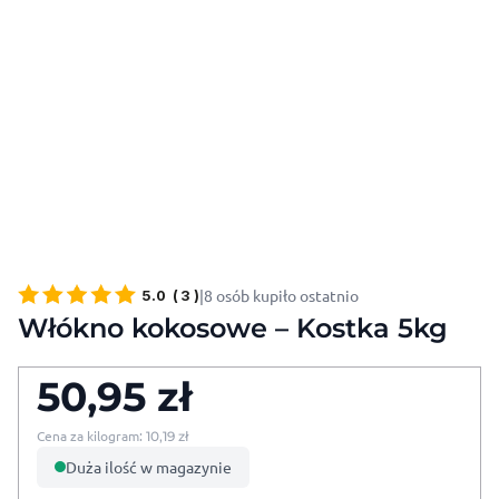
|
8 osób kupiło ostatnio
5.0
(
3
)
Włókno kokosowe – Kostka 5kg
50,95
zł
Cena za kilogram:
10,19
zł
Duża ilość w magazynie