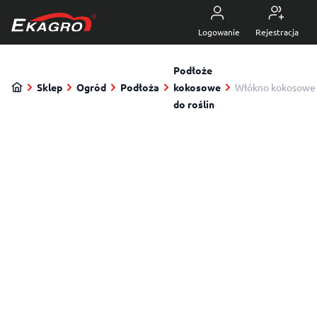
Przejdź do treści
5.0
z 4470 opinii
Logowanie
Rejestracja
Podłoże
Sklep
Ogród
Podłoża
kokosowe
Włókno kokosowe 
do roślin