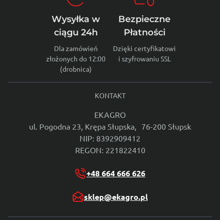
Wysyłka w
Bezpieczne
ciągu 24h
Płatności
Dla zamówień
Dzięki certyfikatowi
złożonych do 12:00
i szyfrowaniu SSL
(drobnica)
KONTAKT
EKAGRO
ul. Pogodna 23, Krępa Słupska, 76-200 Słupsk
NIP: 8392909412
REGON: 221822410
+48 664 666 626
sklep@ekagro.pl