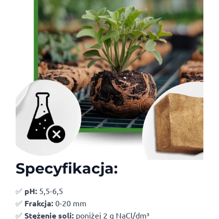
Specyfikacja:
✅
pH:
5,5-6,5
✅
Frakcja:
0-20 mm
✅
Stężenie soli:
poniżej 2 g NaCl/dm³