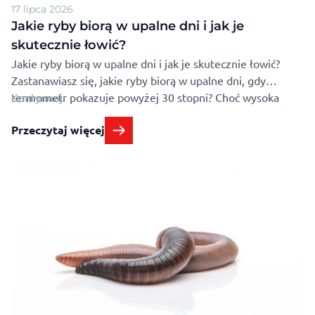
17 lipca 2026
Jakie ryby biorą w upalne dni i jak je
skutecznie łowić?
Jakie ryby biorą w upalne dni i jak je skutecznie łowić?
Zastanawiasz się, jakie ryby biorą w upalne dni, gdy
termometr pokazuje powyżej 30 stopni? Choć wysoka
Kontynuuj
temperatura zmienia zachowanie organizmów wodnych,
Przeczytaj więcej
odpowiednia strategia i wybór łowiska pozwalają na udane
brania. Podpowiadamy, gdzie szukać ryb w pełnym słońcu
oraz które gatunki zachowują wtedy największą
aktywność. …