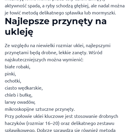
aktywność spada, a ryby schodzą głębiej, ale nadal można
je łowić metodą delikatnego spławika lub mormyszki.
Najlepsze przynęty na
ukleję
Ze względu na niewielki rozmiar uklei, najlepszymi
przynętami będą drobne, lekkie zanęty. Wśród
najskuteczniejszych można wymienić:
białe robaki,
pinki,
ochotki,
ciasto wędkarskie,
chleb i bułkę,
larwy owadów,
mikroskopijne sztuczne przynęty.
Przy połowie uklei kluczowe jest stosowanie drobnych
haczyków (rozmiar 16–20) oraz delikatnego zestawu
spławikowego. Dobrze sprawdza się również metoda