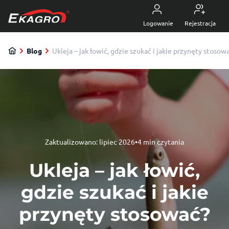
Przejdź do treści
5.0
z 4470 opinii
Logowanie
Rejestracja
Blog
Ukleja – jak łowić, gdzie szukać i jakie przynęty stosow
Zaktualizowano:
lipiec 2026
•
4 min czytania
Ukleja – jak łowić,
gdzie szukać i jakie
przynęty stosować?