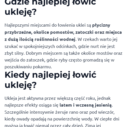
Gdzie najlepiej łowić
ukleję?
Najlepszymi miejscami do łowienia uklei są
płycizny
przybrzeżne, okolice pomostów, zatoczki oraz miejsca
z dużą ilością roślinności wodnej
. W rzekach warto jej
szukać w spokojniejszych odcinkach, gdzie nurt nie jest
zbyt silny. Dobrym miejscem są także okolice mostów oraz
wejścia do zatoczek, gdzie ryby często gromadzą się w
poszukiwaniu pokarmu.
Kiedy najlepiej łowić
ukleję?
Ukleja jest aktywna przez większą część roku, jednak
najlepsze efekty osiąga się
latem i wczesną jesienią
.
Szczególnie intensywnie żeruje rano oraz pod wieczór,
kiedy owady opadają na powierzchnię wody. W ciepłe dni
można ją łowić niemal przez cały dzień. Zimą jej