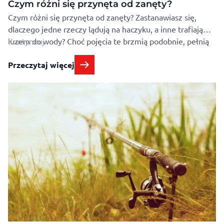
Czym różni się przynęta od zanęty?
Czym różni się przynęta od zanęty? Zastanawiasz się,
dlaczego jedne rzeczy lądują na haczyku, a inne trafiają
luzem do wody? Choć pojęcia te brzmią podobnie, pełnią
Kontynuuj
zupełnie inne funkcje. Przynęta ma skusić rybę do
Przeczytaj więcej
bezpośredniego brania, a zanęta zwabić ją w łowisko i
utrzymać tam dłużej. Dowiedz się, czym różni się przynęta
od zanęty, by …