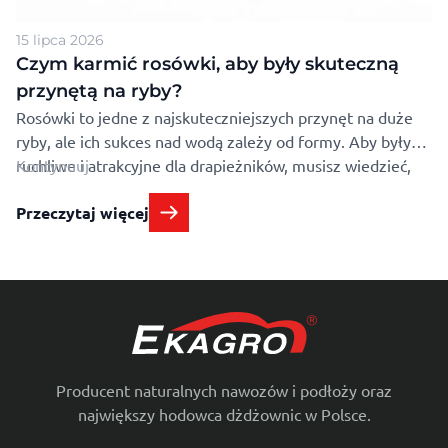
15 lipca 2026
Czym karmić rosówki, aby były skuteczną
przynętą na ryby?
Rosówki to jedne z najskuteczniejszych przynęt na duże
ryby, ale ich sukces nad wodą zależy od formy. Aby były
ruchliwe i atrakcyjne dla drapieżników, musisz wiedzieć,
Kontynuuj
czym karmić rosówki w domowych warunkach. Wyjaśnimy,
Przeczytaj więcej
co jedzą te dżdżownice i jak przygotować im podłoże, byś
zawsze miał pod ręką świeżą porcję na wyprawę. Co jedzą
rosówki i …
Producent naturalnych nawozów i podłoży oraz
największy hodowca dżdżownic w Polsce.