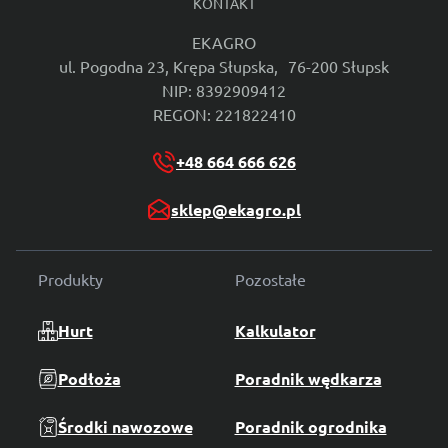
KONTAKT
EKAGRO
ul. Pogodna 23, Krępa Słupska, 76-200 Słupsk
NIP: 8392909412
REGON: 221822410
+48 664 666 626
sklep@ekagro.pl
Produkty
Pozostałe
Hurt
Kalkulator
Podłoża
Poradnik wędkarza
Środki nawozowe
Poradnik ogrodnika