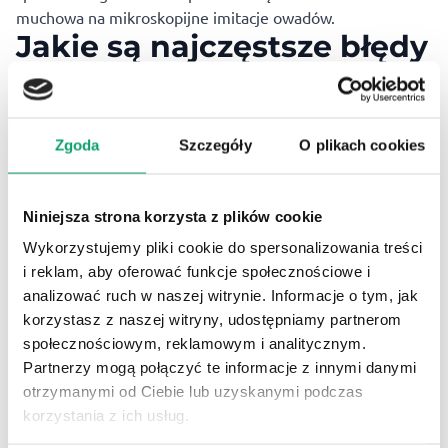
muchowa na mikroskopijne imitacje owadów.
Jakie są najczęstsze błędy
przy łowieniu uklei?
Zbyt gruby zestaw –
ukleja to niewielka ryba, dlatego
Zgoda
Szczegóły
O plikach cookies
najlepsze efekty daje cienka żyłka (0,08–0,12 mm) i lekki
spławik.
Zbyt duże przynęty –
ukleja preferuje drobne przynęty,
Niniejsza strona korzysta z plików cookie
więc stosowanie zbyt dużych robaków może skutkować
Wykorzystujemy pliki cookie do spersonalizowania treści
brakiem brań.
i reklam, aby oferować funkcje społecznościowe i
Niedokładne nęcenie –
ukleja dobrze reaguje na
analizować ruch w naszej witrynie. Informacje o tym, jak
systematyczne nęcenie drobnymi porcjami zanęty, warto
korzystasz z naszej witryny, udostępniamy partnerom
więc stosować zanętę na bazie bułki tartej i dodatków
społecznościowym, reklamowym i analitycznym.
zapachowych.
Partnerzy mogą połączyć te informacje z innymi danymi
Brak cierpliwości –
choć ukleja żeruje w dużych stadach,
otrzymanymi od Ciebie lub uzyskanymi podczas
czasem trzeba chwilę poczekać, aż przypłyną w
korzystania z ich usług.
odpowiednie miejsce.