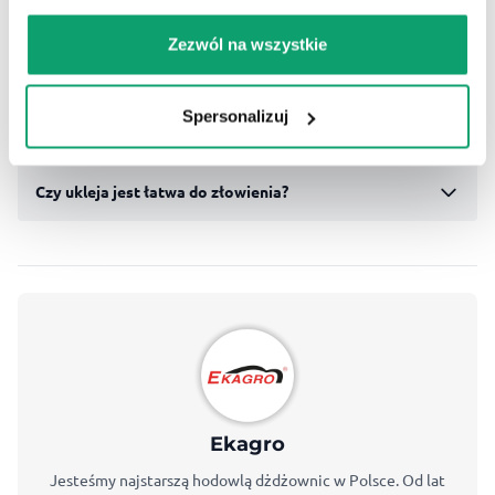
Zezwól na wszystkie
Ukleja – najczęściej zadawane pytania
Spersonalizuj
Czy ukleja można łowić przez cały rok?
Czy ukleja jest łatwa do złowienia?
Ekagro
Jesteśmy najstarszą hodowlą dżdżownic w Polsce. Od lat