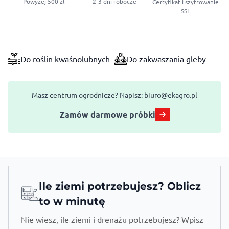
Powyżej 500 zł
2-3 dni robocze
Certyfikat i szyfrowanie
SSL
Do roślin kwaśnolubnych
Do zakwaszania gleby
Masz centrum ogrodnicze? Napisz:
biuro@ekagro.pl
Zamów darmowe próbki
Ile ziemi potrzebujesz? Oblicz
to w minutę
Nie wiesz, ile ziemi i drenażu potrzebujesz? Wpisz