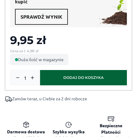
kupić
SPRAWDŹ WYNIK
9,95
zł
Cena za l:
4,98
zł
Duża ilość w magazynie
ilość Torf Kwaśny Ogrodniczy 2L
DODAJ DO KOSZYKA
Zamów teraz, u Ciebie za 2 dni robocze
Bezpieczne
Darmowa dostawa
Szybka wysyłka
Płatności