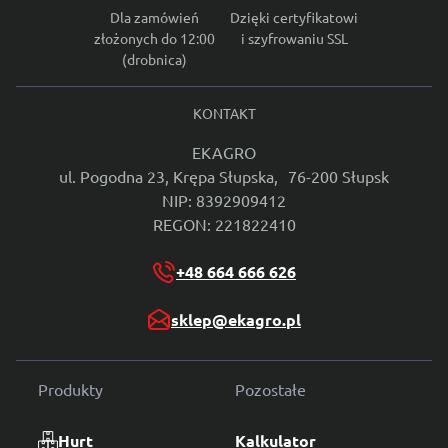
Dla zamówień
Dzięki certyfikatowi
złożonych do 12:00
i szyfrowaniu SSL
(drobnica)
KONTAKT
EKAGRO
ul. Pogodna 23, Krępa Słupska, 76-200 Słupsk
NIP: 8392909412
REGON: 221822410
+48 664 666 626
sklep@ekagro.pl
Produkty
Pozostałe
Hurt
Kalkulator