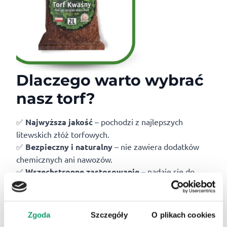
Dlaczego warto wybrać
nasz torf?
✅
Najwyższa jakość
– pochodzi z najlepszych
litewskich złóż torfowych.
✅
Bezpieczny i naturalny
– nie zawiera dodatków
chemicznych ani nawozów.
✅
Wszechstronne zastosowanie
– nadaje się do
różnych rodzajów upraw i poprawy jakości gleby.
✅
Struktura sprzyjająca roślinom
– lekka i
przewiewna, idealna do mieszania z innymi
Zgoda
Szczegóły
O plikach cookies
substratami.