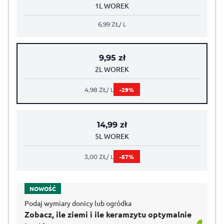
1L WOREK
/ L
6,99
ZŁ
9,95
zł
2L WOREK
/ L
-29%
4,98
ZŁ
14,99
zł
5L WOREK
/ L
-57%
3,00
ZŁ
NOWOŚĆ
Podaj wymiary donicy lub ogródka
Zobacz, ile ziemi i ile keramzytu optymalnie