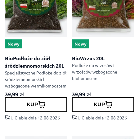
Nowy
Nowy
BioPodłoże do ziół
BioWrzos 20L
śródziemnomorskich 20L
Podłoże do wrzosów i
wrzośców wzbogacone
Specjalistyczne Podłoże do ziół
biohumusem
śródziemnomorskich
wzbogacone wermikompostem
39,99
zł
39,99
zł
KUP
KUP
U Ciebie dnia 12-08-2026
U Ciebie dnia 12-08-2026