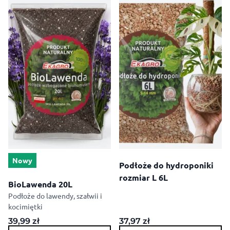
Nowy
Podłoże do hydroponiki
rozmiar L 6L
BioLawenda 20L
Podłoże do lawendy, szałwii i
kocimiętki
39,99
zł
37,97
zł