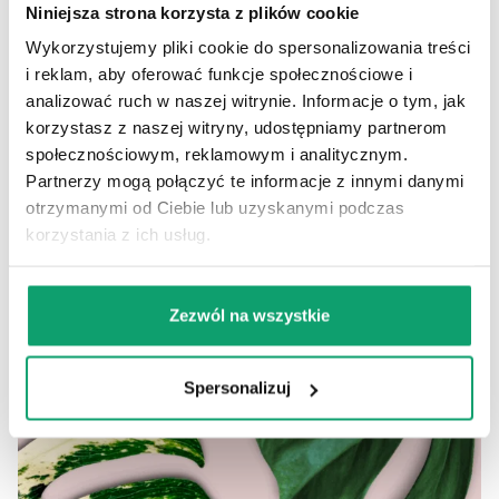
pozostawiając miejsce na podlewanie.
Niniejsza strona korzysta z plików cookie
Czy podłoże jest gotowe do użycia?
Wykorzystujemy pliki cookie do spersonalizowania treści
✅ Tak, nie wymaga dodatkowego przygotowania ani
i reklam, aby oferować funkcje społecznościowe i
mieszania.
analizować ruch w naszej witrynie. Informacje o tym, jak
korzystasz z naszej witryny, udostępniamy partnerom
społecznościowym, reklamowym i analitycznym.
Partnerzy mogą połączyć te informacje z innymi danymi
otrzymanymi od Ciebie lub uzyskanymi podczas
korzystania z ich usług.
Zezwól na wszystkie
Spersonalizuj