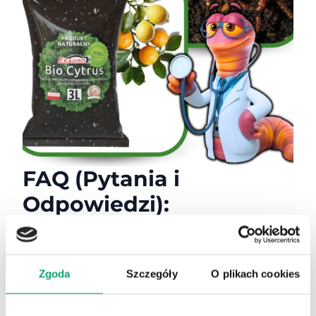
FAQ (Pytania i
Odpowiedzi):
Czy mogę używać tego podłoża do innych roślin?
✅ Tak, sprawdzi się również dla roślin egzotycznych o
podobnych wymaganiach.
Zgoda
Szczegóły
O plikach cookies
Jak stosować podłoże przy sadzeniu?
✅ Umieść roślinę w doniczce i uzupełnij podłożem,