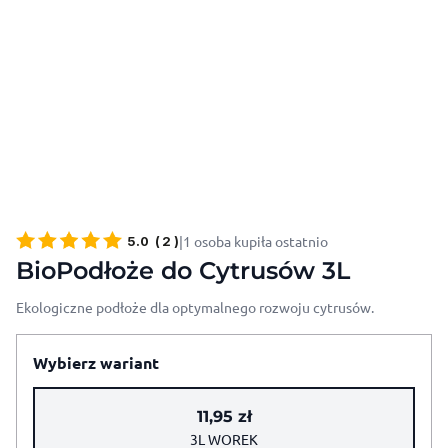
|
1 osoba kupiła ostatnio
5.0
(
2
)
BioPodłoże do Cytrusów 3L
Ekologiczne podłoże dla optymalnego rozwoju cytrusów.
Wybierz wariant
11,95
zł
3L WOREK