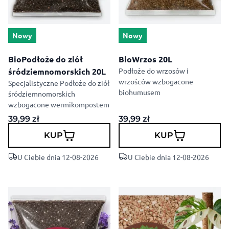
Nowy
Nowy
BioPodłoże do ziół
BioWrzos 20L
śródziemnomorskich 20L
Podłoże do wrzosów i
wrzośców wzbogacone
Specjalistyczne Podłoże do ziół
biohumusem
śródziemnomorskich
wzbogacone wermikompostem
39,99
zł
39,99
zł
KUP
KUP
U Ciebie dnia 12-08-2026
U Ciebie dnia 12-08-2026