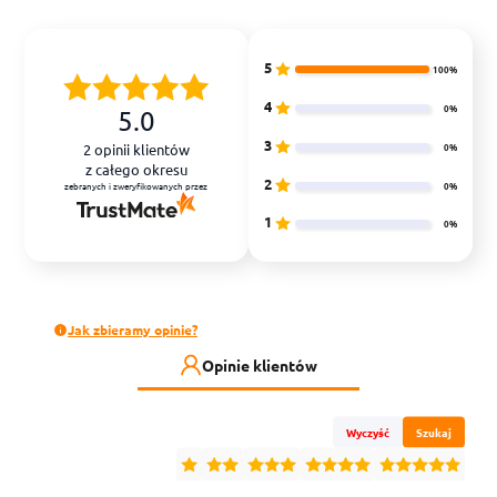
5
100%
4
0%
5.0
3
0%
2
opinii klientów
z całego okresu
2
0%
zebranych i zweryfikowanych przez
1
0%
Jak zbieramy opinie?
Opinie klientów
Wyczyść
Szukaj