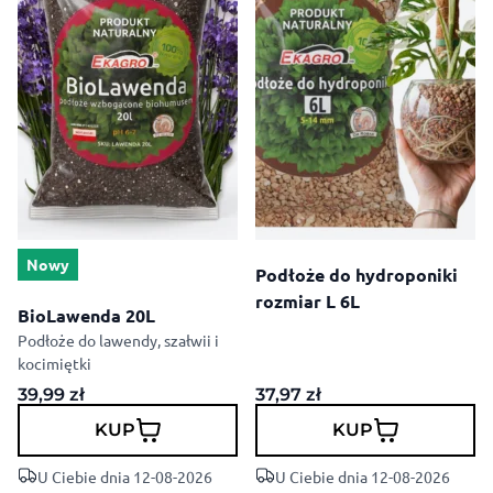
Nowy
Podłoże do hydroponiki
rozmiar L 6L
BioLawenda 20L
Podłoże do lawendy, szałwii i
kocimiętki
39,99
zł
37,97
zł
KUP
KUP
U Ciebie dnia 12-08-2026
U Ciebie dnia 12-08-2026