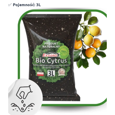
✅
Pojemnoś
ć: 3L