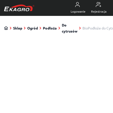
Przejdź do treści
5.0
z 4470 opinii
Logowanie
Rejestracja
Do
Sklep
Ogród
Podłoża
BioPodłoże do Cyt
cytrusów