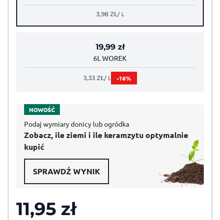
/ L
3,98
ZŁ
19,99
zł
6L WOREK
/ L
-16%
3,33
ZŁ
NOWOŚĆ
Podaj wymiary donicy lub ogródka
Zobacz, ile ziemi i ile keramzytu optymalnie
kupić
SPRAWDŹ WYNIK
11,95
zł