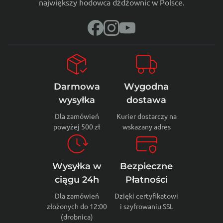
największy hodowca dżdżownic w Polsce.
Darmowa
Wygodna
wysyłka
dostawa
Dla zamówień
Kurier dostarczy na
powyżej 500 zł
wskazany adres
Wysyłka w
Bezpieczne
ciągu 24h
Płatności
Dla zamówień
Dzięki certyfikatowi
złożonych do 12:00
i szyfrowaniu SSL
(drobnica)