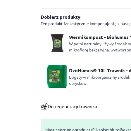
Dobierz produkty
Ten produkt fantastycznie komponuje się z nast
Wermikompost - Biohumus 
W pełni naturalny i żywy środek 
mikroflorę bakteryjną, wytworzo
DżoHumus® 10L Trawnik - 
Bogaty w mikroorganizmy środe
oprysków.
Do regeneracji trawnika
Masz centrum ogrodnicze? Napisz:
biuro@ekag