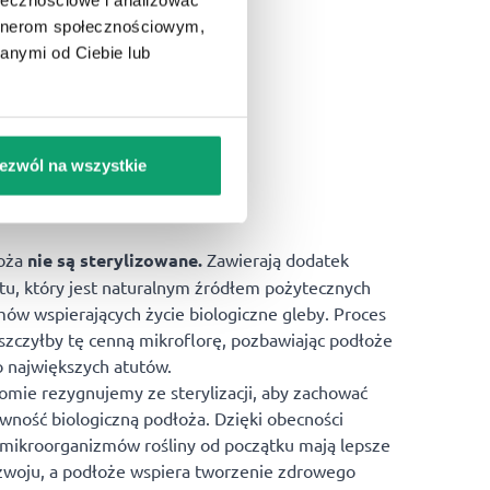
artnerom społecznościowym,
anymi od Ciebie lub
:
ezwól na wszystkie
musowa
ost
oża
nie są sterylizowane.
Zawierają dodatek
, który jest naturalnym źródłem pożytecznych
ów wspierających życie biologiczne gleby. Proces
niszczyłby tę cenną mikroflorę, pozbawiając podłoże
o największych atutów.
omie rezygnujemy ze sterylizacji, aby zachować
ywność biologiczną podłoża. Dzięki obecności
mikroorganizmów rośliny od początku mają lepsze
zwoju, a podłoże wspiera tworzenie zdrowego