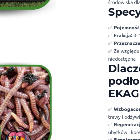
środowiska dl
Specy
✅
Pojemność
✅
Frakcja:
0–
✅
Przeznacze
✅ Ze względu
niedostępna
Dlacz
podło
EKAG
✅
Wzbogacon
trawy i odżywi
✅
Regeneracj
ubytków i kor
✅
Bezpieczne 