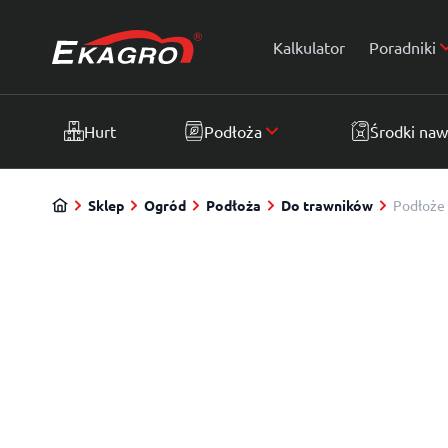
Przejdź do treści
Kalkulator
Poradniki
Hurt
Podłoża
Środki na
Sklep
Ogród
Podłoża
Do trawników
Podłoże 