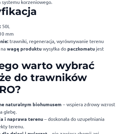
a systemu korzeniowego.
fikacja
:
50L
10 mm
nie:
trawniki, regeneracja, wyrównywanie terenu
 na
wagę produktu
wysyłka do
paczkomatu
jest
ego warto wybrać
że do trawników
RO?
e naturalnym biohumusem
– wspiera zdrowy wzrost
a glebę.
a i naprawa terenu
– doskonała do uzupełniania
ekty terenu.
dla dzieci i zwierząt
– nie zawiera chemii ani