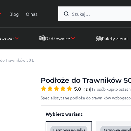
Formularz wyszukiwania:
Blog
O nas
wozowe
Dżdżownice
Palety ziemii
do Trawników 50 L
Podłoże do Trawników 50
5.0
|
17 osób kupiło ostatn
(
2
)
Specjalistyczne podłoże do trawników wzbogac
Wybierz wariant
Darmowa wysyłka
Darmowa wysył