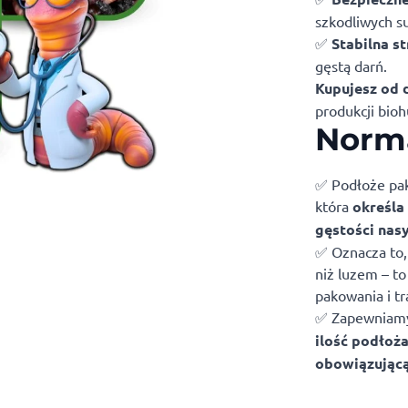
szkodliwych su
✅
Stabilna s
gęstą darń.
Kupujesz od
produkcji bio
Norma
✅ Podłoże pak
która
określa
gęstości nas
✅ Oznacza to,
niż luzem – to
pakowania i tr
✅ Zapewniamy
ilość podłoża
obowiązując