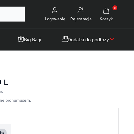
0
Logowanie
Rejestracja
Koszyk
Big Bagi
Dodatki do podłoży
 L
io
one biohumusem.
ka