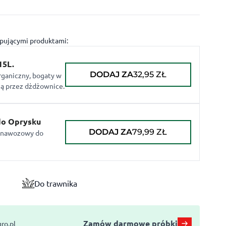
ępującymi produktami:
15L.
DODAJ ZA
32,95
ZŁ
organiczny, bogaty w
ną przez dżdżownice.
do Oprysku
DODAJ ZA
79,99
ZŁ
k nawozowy do
Do trawnika
Zamów darmowe próbki
ro.pl