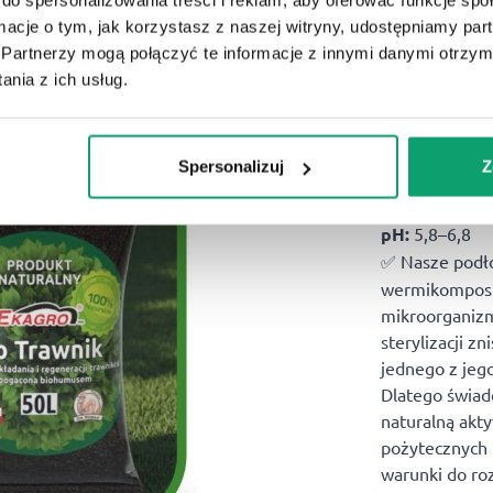
ormacje o tym, jak korzystasz z naszej witryny, udostępniamy p
Partnerzy mogą połączyć te informacje z innymi danymi otrzym
nia z ich usług.
Skład
Spersonalizuj
Z
✅ Ziemia hu
✅ Wermikomp
pH:
5,8–6,8
✅
Nasze podł
wermikompostu
mikroorganizm
sterylizacji z
jednego z jeg
Dlatego świad
naturalną akt
pożytecznych 
warunki do ro