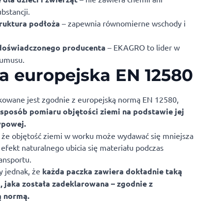
bstancji.
truktura podłoża
– zapewnia równomierne wschody i
 doświadczonego producenta
– EKAGRO to lider w
humusu.
 europejska EN 12580
owane jest zgodnie z europejską normą EN 12580,
 sposób pomiaru objętości ziemi na podstawie jej
ypowej.
 że objętość ziemi w worku może wydawać się mniejsza
 efekt naturalnego ubicia się materiału podczas
ansportu.
 jednak, że
każda paczka zawiera dokładnie taką
, jaka została zadeklarowana – zgodnie z
ą normą.