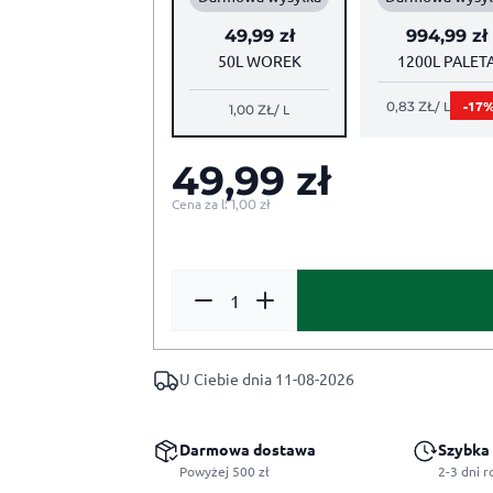
49,99
zł
994,99
zł
50L WOREK
1200L PALET
/ L
-17
0,83
ZŁ
/ L
1,00
ZŁ
49,99
zł
Cena za l:
1,00
zł
ilość Podłoże do Trawników 50 L
U Ciebie dnia 11-08-2026
Darmowa dostawa
Szybka
Powyżej 500 zł
2-3 dni 