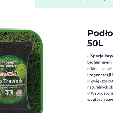
Podł
50L
✅
Specjalist
biohumusem
✅Idealna zar
i
regeneracji 
✅Zwiększa ret
naturalnych s
✅Wzbogacona
wspiera roz