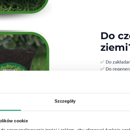
Do cz
ziemi
✅ Do zakłada
✅ Do regenera
✅ Do uzupełnia
✅ Do niwelowa
✅ Do prac zie
Szczegóły
 plików cookie
do spersonalizowania treści i reklam, aby oferować funkcje sp