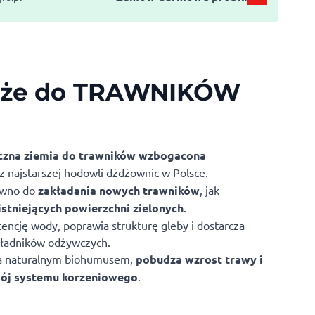
oże do TRAWNIKÓW
yczna ziemia do trawników wzbogacona
z najstarszej hodowli dżdżownic w Polsce.
ówno do
zakładania nowych trawników
, jak
istniejących powierzchni zielonych
.
encję wody, poprawia strukturę gleby i dostarcza
kładników odżywczych.
 naturalnym biohumusem,
pobudza wzrost trawy i
wój systemu korzeniowego
.