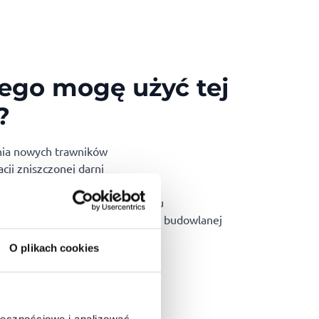
ego mogę użyć tej
?
nia nowych trawników
cji zniszczonej darni
nia dziur i kolein na posesji
nia niewielkich krzywizn terenu
mnych w ogrodzie lub na działce budowlanej
O plikach cookies
ołecznościowe i analizować