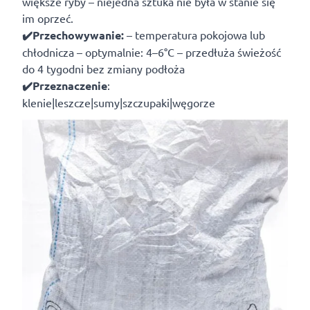
większe ryby – niejedna sztuka nie była w stanie się
im oprzeć.
✔️Przechowywanie:
– temperatura pokojowa lub
chłodnicza – optymalnie: 4–6°C – przedłuża świeżość
do 4 tygodni bez zmiany podłoża
✔️Przeznaczenie
:
klenie|leszcze|sumy|szczupaki|węgorze