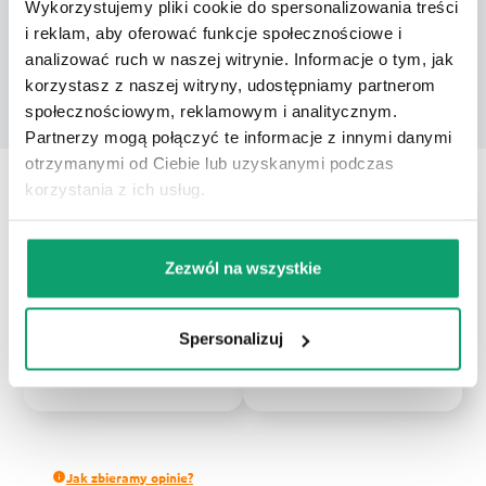
Wykorzystujemy pliki cookie do spersonalizowania treści
i reklam, aby oferować funkcje społecznościowe i
analizować ruch w naszej witrynie. Informacje o tym, jak
korzystasz z naszej witryny, udostępniamy partnerom
KUP
społecznościowym, reklamowym i analitycznym.
Partnerzy mogą połączyć te informacje z innymi danymi
otrzymanymi od Ciebie lub uzyskanymi podczas
korzystania z ich usług.
5
67%
4
33%
4.7
Zezwól na wszystkie
3
0%
3
opinii klientów
z całego okresu
2
0%
zebranych i zweryfikowanych przez
Spersonalizuj
1
0%
Jak zbieramy opinie?