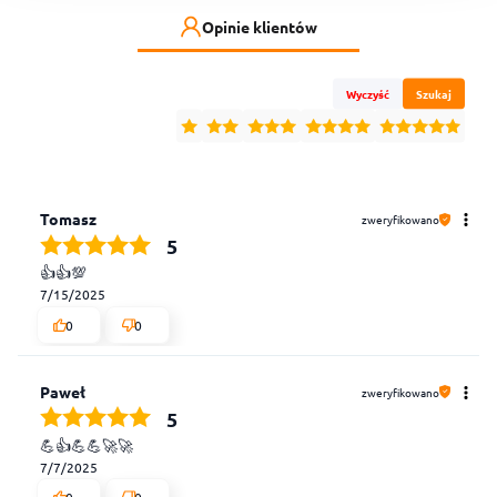
Opinie klientów
Wyczyść
Szukaj
Tomasz
zweryfikowano
5
👍️👍️💯
7/15/2025
0
0
Paweł
zweryfikowano
5
💪👍️💪💪🚀🚀
7/7/2025