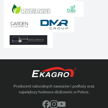
Producent naturalnych nawozów i podłoży oraz
największy hodowca dżdżownic w Polsce.