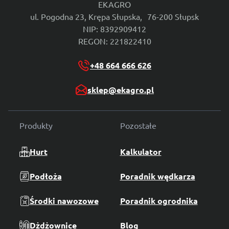
EKAGRO
ul. Pogodna 23, Krępa Słupska, 76-200 Słupsk
NIP: 8392909412
REGON: 221822410
+48 664 666 626
sklep@ekagro.pl
Produkty
Pozostałe
Hurt
Kalkulator
Podłoża
Poradnik wędkarza
Środki nawozowe
Poradnik ogrodnika
Dżdżownice
Blog