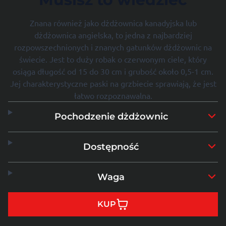
Znana również jako dżdżownica kanadyjska lub
dżdżownica angielska, to jedna z najbardziej
rozpowszechnionych i znanych gatunków dżdżownic na
świecie. Jest to duży robak o czerwonym ciele, który
osiąga długość od 15 do 30 cm i grubość około 0,5-1 cm.
Jej charakterystyczne paski na grzbiecie sprawiają, że jest
łatwo rozpoznawalna.
Pochodzenie dżdżownic
Dostępność
Waga
KUP