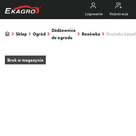
Przejdź do treści
5.0
z 4470 opinii
Logowanie
Rejestracja
Dżdżownice
Sklep
Ogród
Rosówka
Rosówka kanady
do ogrodu
Brak w magazynie