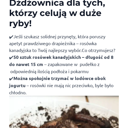
Dżdżownica dla tych,
którzy celują w duże
ryby!
✔️Jeśli szukasz solidnej przynęty, która poruszy
apetyt prawdziwego drapieżnika – rosówka
kanadyjska to Twój najlepszy wybór.Co otrzymujesz?
✔️
50 sztuk rosówek kanadyjskich – długość od 8
do nawet 15 cm
– zapakowane w pudełko z
odpowiednią ilością podłoża i pokarmu
✔️
Można spokojnie trzymać w lodówce obok
jogurtu
– rosówki nie mają nic przeciwko, byle było
chłodno.