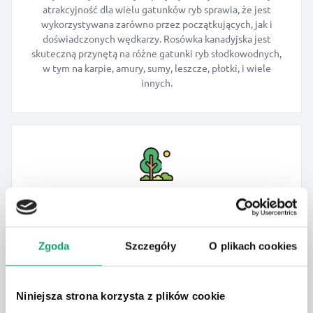
atrakcyjność dla wielu gatunków ryb sprawia, że jest
wykorzystywana zarówno przez początkujących, jak i
doświadczonych wędkarzy. Rosówka kanadyjska jest
skuteczną przynętą na różne gatunki ryb słodkowodnych,
w tym na karpie, amury, sumy, leszcze, płotki, i wiele
innych.
Do ogrodu
Rosówki to robaki, które są cenione przez wędkarzy, ale
mogą być również wykorzystywane w ogrodnictwie.
Zgoda
Szczegóły
O plikach cookies
Rosówki poprzez procesy tunelowania i mieszania mogą
pomóc w utrzymaniu zdrowej i żyznej gleby oraz wpływa
na cyrkulację powietrza i wody w glebie.
Niniejsza strona korzysta z plików cookie