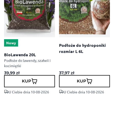
Nowy
Podłoże do hydroponiki
rozmiar L 6L
BioLawenda 20L
Podłoże do lawendy, szałwii i
kocimiętki
39,99
zł
37,97
zł
KUP
KUP
U Ciebie dnia 10-08-2026
U Ciebie dnia 10-08-2026