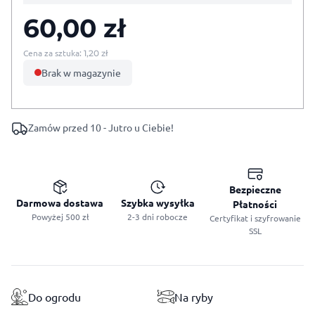
60,00
zł
Cena za sztuka:
1,20
zł
Brak w magazynie
Zamów przed 10 - Jutro u Ciebie!
Bezpieczne
Darmowa dostawa
Szybka wysyłka
Płatności
Powyżej 500 zł
2-3 dni robocze
Certyfikat i szyfrowanie
SSL
Do ogrodu
Na ryby