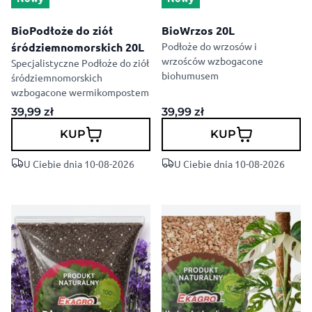
BioPodłoże do ziół
BioWrzos 20L
śródziemnomorskich 20L
Podłoże do wrzosów i
wrzośców wzbogacone
Specjalistyczne Podłoże do ziół
biohumusem
śródziemnomorskich
wzbogacone wermikompostem
39,99
zł
39,99
zł
KUP
KUP
U Ciebie dnia 10-08-2026
U Ciebie dnia 10-08-2026