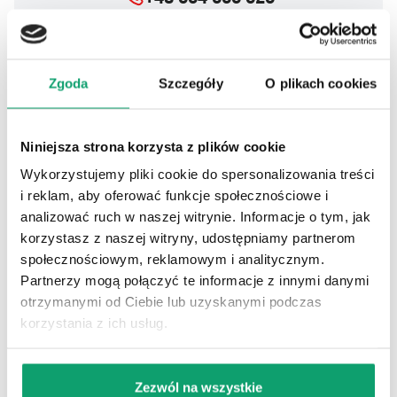
Numer infolinii Ekagro
Zgoda
Szczegóły
O plikach cookies
Jesteśmy w
TOP20
największych sklepów ogrodniczych
Niniejsza strona korzysta z plików cookie
Wykorzystujemy pliki cookie do spersonalizowania treści
i reklam, aby oferować funkcje społecznościowe i
analizować ruch w naszej witrynie. Informacje o tym, jak
korzystasz z naszej witryny, udostępniamy partnerom
Dlaczego warto stosować
społecznościowym, reklamowym i analitycznym.
nawóz do pomidorów?
Partnerzy mogą połączyć te informacje z innymi danymi
otrzymanymi od Ciebie lub uzyskanymi podczas
korzystania z ich usług.
Pomidory pobierają z gleby duże ilości składników
pokarmowych, dlatego ich regularne uzupełnianie jest
konieczne, aby rośliny mogły rozwijać się prawidłowo i
Jakie składniki odżywcze
Zezwól na wszystkie
zawiązywać dorodne owoce. Odpowiednio dobrany nawóz