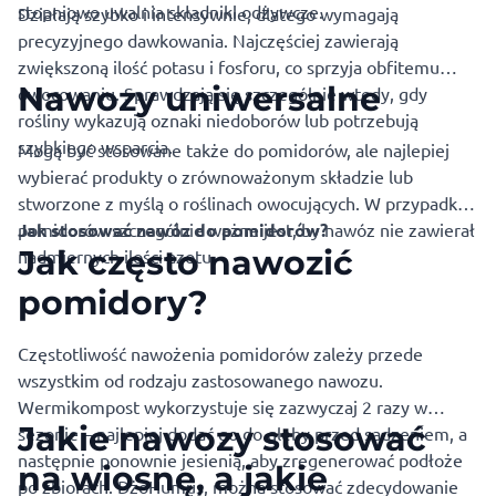
stopniowo uwalnia składniki odżywcze.
Działają szybko i intensywnie, dlatego wymagają
precyzyjnego dawkowania. Najczęściej zawierają
zwiększoną ilość potasu i fosforu, co sprzyja obfitemu
Nawozy uniwersalne
owocowaniu. Sprawdzają się szczególnie wtedy, gdy
rośliny wykazują oznaki niedoborów lub potrzebują
szybkiego wsparcia.
Mogą być stosowane także do pomidorów, ale najlepiej
wybierać produkty o zrównoważonym składzie lub
stworzone z myślą o roślinach owocujących. W przypadku
pomidorów szczególnie ważne jest, by nawóz nie zawierał
Jak stosować nawóz do pomidorów?
Jak często nawozić
nadmiernych ilości azotu.
pomidory?
Częstotliwość nawożenia pomidorów zależy przede
wszystkim od rodzaju zastosowanego nawozu.
Wermikompost wykorzystuje się zazwyczaj 2 razy w
Jakie nawozy stosować
sezonie – najlepiej dodać go do gleby przed sadzeniem, a
następnie ponownie jesienią, aby zregenerować podłoże
na wiosnę, a jakie
po zbiorach. DżoHumus, można stosować zdecydowanie