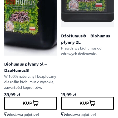
DżoHumus® – Biohumus
płynny 2L
Prawdziwy biohumus od
zdrowych dżdżownic.
Biohumus płynny 5l –
DżoHumus®
W 100% naturalny i bezpieczny
dla roślin biohumus o wysokiej
zawartości koprolitów.
39,99
zł
19,99
zł
KUP
KUP
dostawa pojutrze!
dostawa pojutrze!