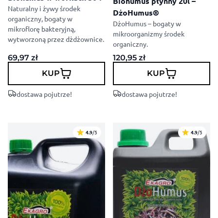
Biohumus płynny 20l –
Naturalny i żywy środek
DżoHumus®
organiczny, bogaty w
DżoHumus – bogaty w
mikroflorę bakteryjną,
mikroorganizmy środek
wytworzoną przez dżdżownice.
organiczny.
69,97
zł
120,95
zł
KUP
KUP
dostawa pojutrze!
dostawa pojutrze!
4.9
/5
4.9
/5