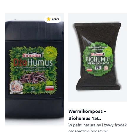
4.9
/5
Wermikompost –
Biohumus 15L.
W pełni naturalny i żywy środek
organiczny, bogaty w