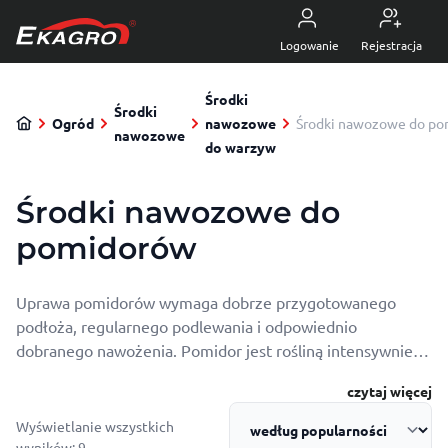
Przejdź do treści
5.0
z 4470 opinii
Logowanie
Rejestracja
Środki
Środki
Ogród
nawozowe
Środki nawozowe do p
nawozowe
do warzyw
Środki nawozowe do
pomidorów
Uprawa pomidorów wymaga dobrze przygotowanego
podłoża, regularnego podlewania i odpowiednio
dobranego nawożenia. Pomidor jest rośliną intensywnie
rosnącą i obficie plonującą, dlatego już od początku
czytaj więcej
sezonu potrzebuje stałego dostępu do składników
odżywczych. Odpowiedni nawóz do pomidorów wspiera
Wyświetlanie wszystkich
budowę zdrowego systemu korzeniowego, pomaga
Posortowane według popularności
wyników: 9