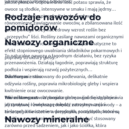
wzmacniają naturalną odporność.
jakość plonów. Odpowiednia ilość potasu sprawia, że
owoce są słodkie, intensywne w smaku i mają jędrny
Rodzaje nawozów do
miąższ. Fosfor wspiera kwitnienie i wpływa na
równomierne zawiązywanie owoców, a zbilansowana ilość
pomidorów
azotu pomaga utrzymać zdrowy wzrost roślin bez
„przepychu” liści. Rośliny zasilane nawozami organicznymi
Nawozy organiczne
rosną stabilnie, a ich owoce są bardziej aromatyczne to
efekt stopniowego uwalniania składników pokarmowych i
To naturalne
nawozy
o łagodnym działaniu, bez ryzyka
poprawy struktury gleby.
przenawożenia. Działają łagodnie, poprawiają strukturę
podłoża i wspierają rozwój pożytecznych
mikroorganizmów.
DżoHumus
– stosowany do podlewania, delikatnie
odżywia rośliny, poprawia mikrobiologię gleby i wspiera
kwitnienie oraz owocowanie.
Wermikompost
Taki zestaw pozwala pomidorom rozwijać się stabilnie i
– Wzbogaca glebę w próchnicę, poprawia
utrzymywać równowagę między wzrostem części
jej strukturę i zwiększa zdolność zatrzymywania wody – a
zielonych a tworzeniem dorodnych, soczystych owoców.
to szczególnie istotne w przypadku pomidorów, które są
Nawozy mineralne
wrażliwe na wahania wilgotności. Może być stosowany
zarówno przed sadzeniem, jak i jako ściółka, która