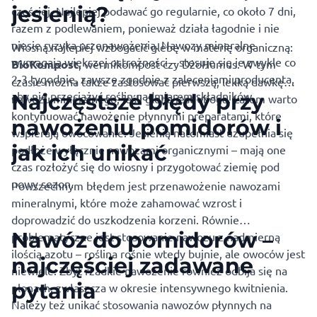
jesienią?
częściej. Najlepiej podawać go regularnie, co około 7 dni,
razem z podlewaniem, ponieważ działa łagodnie i nie
niesie ryzyka przenawożenia. Nawozy mineralne
Wiosną najlepiej wzbogacić glebę w materię organiczną:
wymagają większej ostrożności – stosuje się je zwykle co
BioKompost
, wermikompost czy DżoHumus. W tym
2-3 tygodnie, zawsze zgodnie z zaleceniami producenta,
czasie można także zastosować pierwszą, lekką dawkę
aby nie przeciążyć roślin nadmiarem składników.
Najczęstsze błędy przy
nawozu mineralnego, jeśli gleba jest uboga. Latem warto
kontynuować nawożenie płynnymi preparatami, które
nawożeniu pomidorów i
wspierają owocowanie. Jesienią natomiast uzupełnia się
jak ich unikać
podłoże wyłącznie nawozami organicznymi – mają one
czas rozłożyć się do wiosny i przygotować ziemię pod
nowy sezon.
Powszechnym błędem jest przenawożenie nawozami
mineralnymi, które może zahamować wzrost i
doprowadzić do uszkodzenia korzeni. Równie
Nawóz do pomidorów –
problematyczne jest stosowanie nawozu z nadmierną
ilością azotu – roślina rośnie wtedy bujnie, ale owoców jest
najczęściej zadawane
niewiele. Zbyt rzadkie nawożenie również odbija się na
pytania
plonach, zwłaszcza w okresie intensywnego kwitnienia.
Należy też unikać stosowania nawozów płynnych na