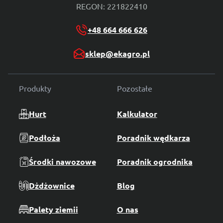
REGON: 221822410
+48 664 666 626
sklep@ekagro.pl
Produkty
Pozostałe
Hurt
Kalkulator
Podłoża
Poradnik wędkarza
Środki nawozowe
Poradnik ogrodnika
Dżdżownice
Blog
Palety ziemii
O nas