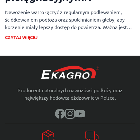
Nawożenie warto łączyć z regularnym podlewaniem,
ściółkowaniem podłoża oraz spulchnianiem gleby, aby
korzenie miały lepszy dostęp do powietrza. Ważna jest
również profilaktyka chorób i obserwacja roślin – zdrowe,
CZYTAJ WIĘCEJ
dobrze pielęgnowane pomidory skuteczniej wykorzystują
składniki pokarmowe i obficiej plonują.
Producent naturalnych nawozów i podłoży oraz
największy hodowca dżdżownic w Polsce.