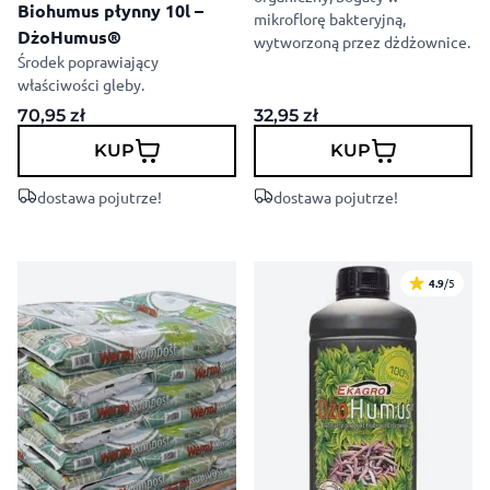
Biohumus płynny 10l –
mikroflorę bakteryjną,
DżoHumus®
wytworzoną przez dżdżownice.
Środek poprawiający
właściwości gleby.
70,95
zł
32,95
zł
KUP
KUP
dostawa pojutrze!
dostawa pojutrze!
4.9
/5