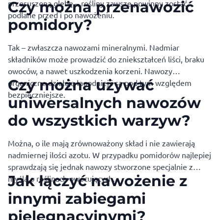
przesuszoną glebę – rośliny zawsze powinny zostać
Czy można przenawozić
podlane przed i po nawożeniu.
pomidory?
Tak – zwłaszcza nawozami mineralnymi. Nadmiar
składników może prowadzić do zniekształceń liści, braku
owoców, a nawet uszkodzenia korzeni. Nawozy
Czy można używać
organiczne działają łagodniej i są pod tym względem
bezpieczniejsze.
uniwersalnych nawozów
do wszystkich warzyw?
Można, o ile mają zrównoważony skład i nie zawierają
nadmiernej ilości azotu. W przypadku pomidorów najlepiej
sprawdzają się jednak nawozy stworzone specjalnie z
Jak łączyć nawożenie z
myślą o roślinach owocujących.
innymi zabiegami
pielęgnacyjnymi?