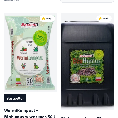
utrzymać stabilny wzrost i wpływa na smak, jędrność oraz
wielkość owoców.
4.9
/5
4.9
/5
Bestseller
WermiKompost –
Biohumus w workach 50 l