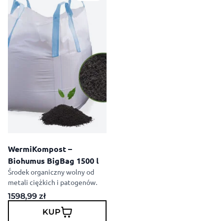
WermiKompost –
Biohumus BigBag 1500 l
Środek organiczny wolny od
metali ciężkich i patogenów.
1598,99
zł
KUP