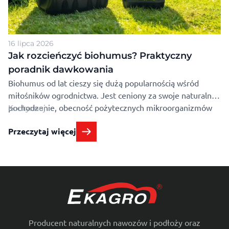
16 lipca 2026
Jak rozcieńczyć biohumus? Praktyczny
poradnik dawkowania
Biohumus od lat cieszy się dużą popularnością wśród
miłośników ogrodnictwa. Jest ceniony za swoje naturalne
pochodzenie, obecność pożytecznych mikroorganizmów
Kontynuuj
oraz łagodne działanie, dzięki czemu może być stosowany
Przeczytaj więcej
zarówno w uprawie roślin doniczkowych, jak i warzyw,
drzew, krzewów, kwiatów czy trawników. Mimo to wiele
osób zastanawia się, jak rozcieńczyć biohumus, aby
wykorzystać jego pełny potencjał. W …
Producent naturalnych nawozów i podłoży oraz