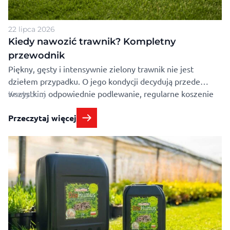
22 lipca 2026
Kiedy nawozić trawnik? Kompletny
przewodnik
Piękny, gęsty i intensywnie zielony trawnik nie jest
dziełem przypadku. O jego kondycji decydują przede
wszystkim odpowiednie podlewanie, regularne koszenie
Kontynuuj
oraz właściwe nawożenie. Wiele osób zastanawia się
Przeczytaj więcej
jednak, kiedy nawozić trawnik, aby nawozy rzeczywiście
przyniosły oczekiwane efekty. Zbyt wczesne lub zbyt
późne dostarczenie składników pokarmowych może nie
tylko ograniczyć wzrost trawy, ale również osłabić jej …