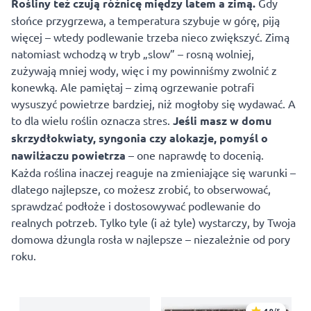
Rośliny też czują różnicę między latem a zimą.
Gdy
słońce przygrzewa, a temperatura szybuje w górę, piją
więcej – wtedy podlewanie trzeba nieco zwiększyć. Zimą
natomiast wchodzą w tryb „slow” – rosną wolniej,
zużywają mniej wody, więc i my powinniśmy zwolnić z
konewką. Ale pamiętaj – zimą ogrzewanie potrafi
wysuszyć powietrze bardziej, niż mogłoby się wydawać. A
to dla wielu roślin oznacza stres.
Jeśli masz w domu
skrzydłokwiaty, syngonia czy alokazje, pomyśl o
nawilżaczu powietrza
– one naprawdę to docenią.
Każda roślina inaczej reaguje na zmieniające się warunki –
dlatego najlepsze, co możesz zrobić, to obserwować,
sprawdzać podłoże i dostosowywać podlewanie do
realnych potrzeb. Tylko tyle (i aż tyle) wystarczy, by Twoja
domowa dżungla rosła w najlepsze – niezależnie od pory
roku.
4.9
/5