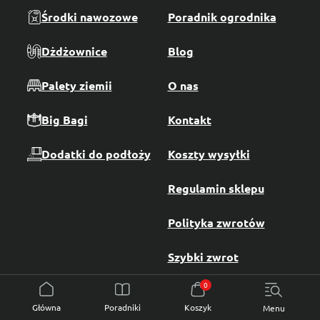
Środki nawozowe
Poradnik ogrodnika
Dżdżownice
Blog
Palety ziemii
O nas
Big Bagi
Kontakt
Dodatki do podłoży
Koszty wysyłki
Regulamin sklepu
Polityka zwrotów
Szybki zwrot
0
Program partnerski
Poradniki
Produkty
Podłoża
Ogrodowe
Do roślin domowych
Środki nawozowe
Dżdżownice
Dodatki do podłoży
Główna
Poradniki
Koszyk
Menu