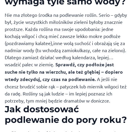
wymaga tyle samo wody?
Nie ma złotego środka na podlewanie roślin. Serio – gdyby
był, życie wszystkich miłośników zieleni byłoby znacznie
prostsze. Każda roślina ma swoje upodobania: jedne
kochają wilgoć i chcą mieć zawsze lekko mokre podłoże
(pozdrawiamy kalatee),inne wolą suchość i obrażają się za
nadmiar wody (tu wchodzą zamiokulkasy, całe na zielono).
Dlatego zamiast działać według kalendarza, lepiej…
wsadzić palec w ziemię.
Sprawdź, czy podłoże jest
suche nie tylko na wierzchu, ale też głębiej – dopiero
wtedy zdecyduj, czy czas na podlewanie.
A jeśli nie
chcesz brudzić sobie rąk – patyczek lub miernik wilgoci też
da radę. Rośliny są jak ludzie – im lepiej poznasz ich
potrzeby, tym mniej będzie dramatów w doniczce.
Jak dostosować
podlewanie do pory roku?