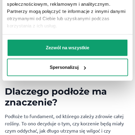
społecznościowym, reklamowym i analitycznym.
roboty – ich moc to prawdziwy sekret zdrowych i silnych
Partnerzy mogą połączyć te informacje z innymi danymi
roślin.
otrzymanymi od Ciebie lub uzyskanymi podczas
A co do standardowego nawożenia:
rośliny kwitnące, jak
korzystania z ich usług.
storczyki czy hibiskusy, potrzebują więcej fosforu i
potasu, natomiast rośliny zielone – azotu.
Dlatego jeśli
wybierasz nawozy mineralne, warto dobrać je do potrzeb
Zezwól na wszystkie
konkretnego gatunku. Twoje rośliny będą za to wdzięczne
– zielenią, wzrostem i brakiem dramatów w doniczce.
Niewłaściwe podłoże i
Spersonalizuj
doniczka
Dlaczego podłoże ma
znaczenie?
Podłoże
to fundament, od którego zależy zdrowie całej
rośliny. To ono decyduje o tym, czy korzenie będą miały
czym oddychać, jak długo utrzyma się wilgoć i czy