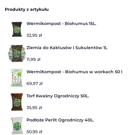
Produkty z artykułu
Wermikompost - Biohumus 15L.
32,95
zł
Ziemia do Kaktusów i Sukulentów 1L
11,99
zł
WermiKompost - Biohumus w workach 50 l
69,97
zł
Torf Kwaśny Ogrodniczy 50L.
35,95
zł
Podłoże Perlit Ogrodniczy 40L.
50,95
zł