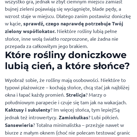
wszystko gra, jednak w zbyt ciemnym miejscu zamiast
bujnej zieleni pojawiają się wyciągnięte, blade pędy, a
wzrost staje w miejscu. Dlatego zanim postawisz doniczkę
w kącie,
sprawdź, czego naprawdę potrzebuje Twój
zielony współlokator.
Niektóre rośliny lubią pełne
słońce, inne wolą światło rozproszone, ale żadna nie
przepada za całkowitym jego brakiem.
Które rośliny doniczkowe
lubią cień, a które słońce?
Wyobraź sobie, że rośliny mają osobowości. Niektóre to
typowi plażowicze – kochają słońce, chcą stać jak najbliżej
okna i łapać każdy promień.
Strelicja
? Marzy o
południowym parapecie i czuje się tam jak na wakacjach.
Kaktusy i sukulenty
? Im więcej słońca, tym lepiej!Są
jednak też introwertycy.
Zamiokulkas
? Lubi półcień.
Sansewieria
? Totalna minimalistka – przeżyje nawet w
biurze z małym oknem (choć nie polecam testować granic