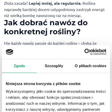
Złota zasada?
Lepiej mniej, ale regularnie.
Roślina
naprawdę bardziej doceni cotygodniowy zastrzyk energii
niż wielką bombę nawozową raz na miesiąc.
Jak dobrać nawóz do
konkretnej rośliny?
Nie każdy nawóz pasuje do każdej rośliny – chyba że
mówimy o
DżoHumusie
, który idealnie sprawdzi się w
większości przypadków. Dlaczego? Bo tu nie chodzi tylko o
konkretne pierwiastki, ale o coś więcej –
żywy
Zgoda
Szczegóły
O plikach cookies
mikrobiom
, czyli cały świat pożytecznych
mikroorganizmów, które wspierają rośliny od korzeni po
końcówki liści.
Niniejsza strona korzysta z plików cookie
Zamiast dostarczać roślinie „gotowe danie”,
DżoHumus
Wykorzystujemy pliki cookie do spersonalizowania treści
działa jak przyjaciel w kuchni – pomaga jej lepiej
i reklam, aby oferować funkcje społecznościowe i
przyswajać to, co już ma w podłożu, poprawia strukturę
analizować ruch w naszej witrynie. Informacje o tym, jak
gleby i aktywizuje naturalne procesy wzrostu. To zasługa
korzystasz z naszej witryny, udostępniamy partnerom
dżdżownic
i wermikompostu, które odwaliły kawał dobrej