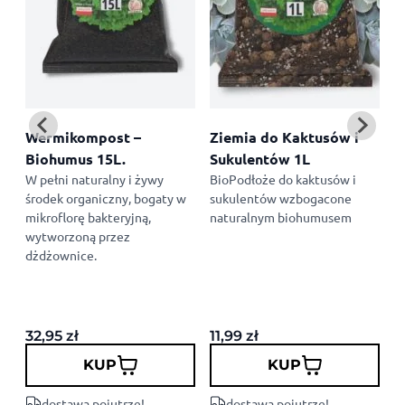
Wermikompost –
Ziemia do Kaktusów i
Biohumus 15L.
Sukulentów 1L
W
W pełni naturalny i żywy
BioPodłoże do kaktusów i
B
środek organiczny, bogaty w
sukulentów wzbogacone
l
mikroflorę bakteryjną,
naturalnym biohumusem
N
wytworzoną przez
o
dżdżownice.
m
w
d
32,95
zł
11,99
zł
6
KUP
KUP
dostawa pojutrze!
dostawa pojutrze!