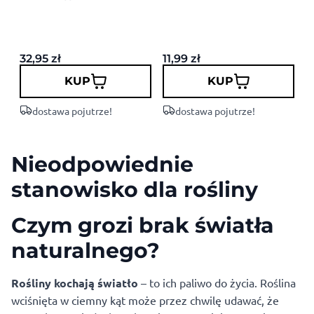
m
w
d
32,95
zł
11,99
zł
6
KUP
KUP
dostawa pojutrze!
dostawa pojutrze!
Nieodpowiednie
stanowisko dla rośliny
Czym grozi brak światła
naturalnego?
Rośliny kochają światło
– to ich paliwo do życia. Roślina
wciśnięta w ciemny kąt może przez chwilę udawać, że