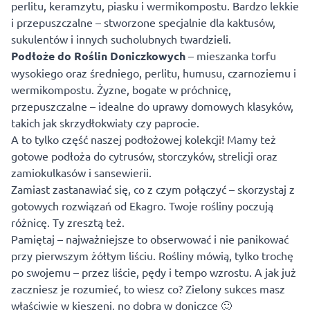
perlitu, keramzytu, piasku i wermikompostu. Bardzo lekkie
i przepuszczalne – stworzone specjalnie dla kaktusów,
sukulentów i innych sucholubnych twardzieli.
Podłoże do Roślin Doniczkowych
– mieszanka
torfu
wysokiego oraz średniego, perlitu, humusu, czarnoziemu i
wermikompostu. Żyzne, bogate w próchnicę,
przepuszczalne – idealne do uprawy domowych klasyków,
takich jak skrzydłokwiaty czy paprocie.
A to tylko część naszej podłożowej kolekcji! Mamy też
gotowe podłoża do cytrusów, storczyków, strelicji oraz
zamiokulkasów i sansewierii.
Zamiast zastanawiać się, co z czym połączyć – skorzystaj z
gotowych rozwiązań od Ekagro. Twoje rośliny poczują
różnicę. Ty zresztą też.
Pamiętaj – najważniejsze to obserwować i nie panikować
przy pierwszym żółtym liściu. Rośliny mówią, tylko trochę
po swojemu – przez liście, pędy i tempo wzrostu. A jak już
zaczniesz je rozumieć, to wiesz co? Zielony sukces masz
właściwie w kieszeni, no dobra w doniczce 🙂