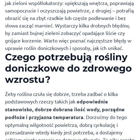
jak zieloni współlokatorzy: upiększają wnętrza, poprawiają
samopoczucie i oczyszczają powietrze, z drugiej – potrafią
obrazić się na zbyt rzadkie lub częste podlewanie i bez
słowa zacząć marnieć. Wystarczy kilka drobnych błędów,
by zamiast bujnej zieleni zobaczyć opadające liście czy
gnijące korzenie. Warto więc poznać najczęstsze błędy w
uprawie roślin doniczkowych i sposoby, jak ich unikać.
Czego potrzebują rośliny
doniczkowe do zdrowego
wzrostu?
Żeby roślina czuła się dobrze, trzeba zadbać o kilka
podstawowych rzeczy takich jak
odpowiednie
stanowisko, dobrze dobrana ilość wody, porządne
podłoże i przyjazna temperatura
. Dorzućmy do tego
optymalną wilgotność powietrza, dobrą cyrkulację i
przesadzanie wtedy kiedy jest potrzeba, a dostajemy
całkiem niezły przepis na domową dżunglę. To niby proste