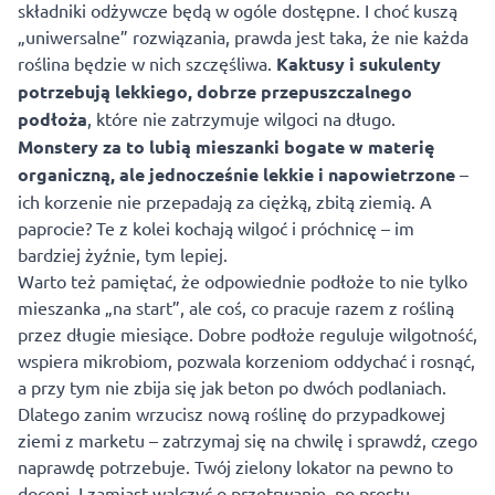
składniki odżywcze będą w ogóle dostępne. I choć kuszą
„uniwersalne” rozwiązania, prawda jest taka, że nie każda
roślina będzie w nich szczęśliwa.
Kaktusy i sukulenty
potrzebują lekkiego, dobrze przepuszczalnego
podłoża
, które nie zatrzymuje wilgoci na długo.
Monstery za to lubią mieszanki bogate w materię
organiczną, ale jednocześnie lekkie i napowietrzone
–
ich korzenie nie przepadają za ciężką, zbitą ziemią. A
paprocie? Te z kolei kochają wilgoć i próchnicę – im
bardziej żyźnie, tym lepiej.
Warto też pamiętać, że odpowiednie podłoże to nie tylko
mieszanka „na start”, ale coś, co pracuje razem z rośliną
przez długie miesiące. Dobre podłoże reguluje wilgotność,
wspiera mikrobiom, pozwala korzeniom oddychać i rosnąć,
a przy tym nie zbija się jak beton po dwóch podlaniach.
Dlatego zanim wrzucisz nową roślinę do przypadkowej
ziemi z marketu – zatrzymaj się na chwilę i sprawdź, czego
naprawdę potrzebuje. Twój zielony lokator na pewno to
doceni. I zamiast walczyć o przetrwanie, po prostu