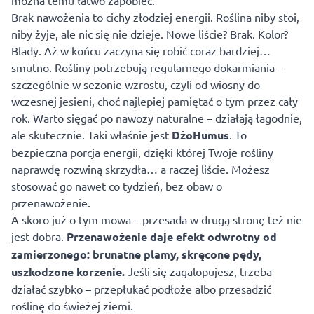
można temu łatwo zapobiec.
Brak nawożenia to cichy złodziej energii. Roślina niby stoi,
niby żyje, ale nic się nie dzieje. Nowe liście? Brak. Kolor?
Blady. Aż w końcu zaczyna się robić coraz bardziej…
smutno. Rośliny potrzebują regularnego dokarmiania –
szczególnie w sezonie wzrostu, czyli od wiosny do
wczesnej jesieni, choć najlepiej pamiętać o tym przez cały
rok. Warto sięgać po
nawozy
naturalne – działają łagodnie,
ale skutecznie. Taki właśnie jest
DżoHumus
. To
bezpieczna porcja energii, dzięki której Twoje rośliny
naprawdę rozwiną skrzydła… a raczej liście. Możesz
stosować go nawet co tydzień, bez obaw o
przenawożenie.
A skoro już o tym mowa – przesada w drugą stronę też nie
jest dobra.
Przenawożenie daje efekt odwrotny od
zamierzonego: brunatne plamy, skręcone pędy,
uszkodzone korzenie.
Jeśli się zagalopujesz, trzeba
działać szybko – przepłukać podłoże albo przesadzić
roślinę do świeżej ziemi.