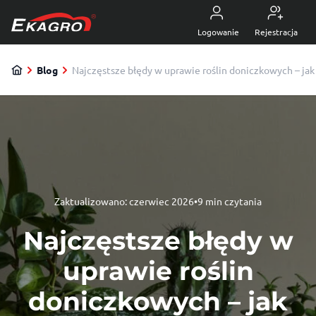
Przejdź do treści
5.0
z 4470 opinii
Logowanie
Rejestracja
Blog
Najczęstsze błędy w uprawie roślin doniczkowych – jak 
Zaktualizowano:
czerwiec 2026
•
9 min czytania
Najczęstsze błędy w
uprawie roślin
doniczkowych – jak