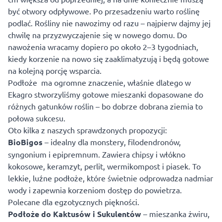
być otwory odpływowe. Po przesadzeniu warto roślinę
podlać. Rośliny nie nawozimy od razu – najpierw dajmy jej
chwilę na przyzwyczajenie się w nowego domu. Do
nawożenia wracamy dopiero po około 2–3 tygodniach,
kiedy korzenie na nowo się zaaklimatyzują i będą gotowe
na kolejną porcję wsparcia.
Podłoże ma ogromne znaczenie, właśnie dlatego w
Ekagro stworzyliśmy gotowe mieszanki dopasowane do
różnych gatunków roślin – bo dobrze dobrana ziemia to
połowa sukcesu.
Oto kilka z naszych sprawdzonych propozycji:
BioBigos
– idealny dla monstery, filodendronów,
syngonium i epipremnum. Zawiera chipsy i włókno
kokosowe,
keramzyt
,
perlit
,
wermikompost
i piasek. To
lekkie, luźne podłoże, które świetnie odprowadza nadmiar
wody i zapewnia korzeniom dostęp do powietrza.
Polecane dla egzotycznych piękności.
Podłoże do Kaktusów i Sukulentów
– mieszanka żwiru,