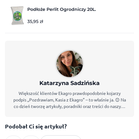
Podłoże Perlit Ogrodniczy 20L.
35,95
zł
Katarzyna Sadzińska
Większość klientów Ekagro prawdopodobnie kojarzy
podpis „Pozdrawiam, Kasia z Ekagro” – to właśnie ja. 😊 Na
co dzień tworzę artykuły, poradniki oraz treści do naszych
mediów społecznościowych. Jeśli zaglądasz na blog
Ekagro lub śledzisz nasze profile, jest duża szansa, że już
Podobał Ci się artykuł?
się spotkaliśmy. Rośliny od lat są ważną częścią mojego
życia. Najwięcej czasu poświęcam roślinom domowym,
które uprawiam zarówno w tradycyjnym podłożu, jak i w