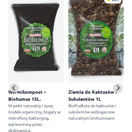
Wermikompost –
Ziemia do Kaktusów i
Biohumus 15L.
Sukulentów 1L
W
W pełni naturalny i żywy
BioPodłoże do kaktusów i
B
środek organiczny, bogaty w
sukulentów wzbogacone
l
mikroflorę bakteryjną,
naturalnym biohumusem
N
wytworzoną przez
o
dżdżownice.