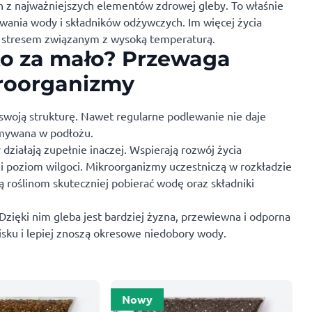
 z najważniejszych elementów zdrowej gleby. To właśnie
ania wody i składników odżywczych. Im więcej życia
 ze stresem związanym z wysoką temperaturą.
to za mało? Przewaga
roorganizmy
i swoją strukturę. Nawet regularne podlewanie nie daje
ymywana w podłożu.
ziałają zupełnie inaczej. Wspierają rozwój życia
i poziom wilgoci. Mikroorganizmy uczestniczą w rozkładzie
ą roślinom skuteczniej pobierać wodę oraz składniki
ięki nim gleba jest bardziej żyzna, przewiewna i odporna
isku i lepiej znoszą okresowe niedobory wody.
Nowy