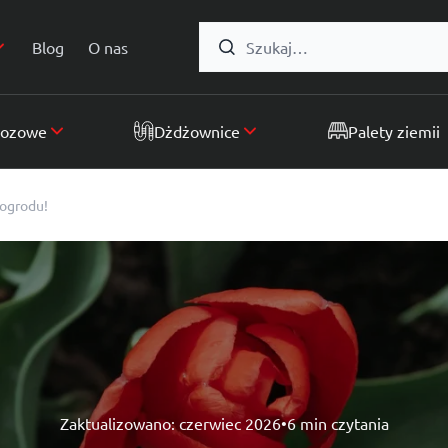
Formularz wyszukiwania:
Blog
O nas
wozowe
Dżdżownice
Palety ziemii
 ogrodu!
Zaktualizowano:
czerwiec 2026
•
6 min czytania