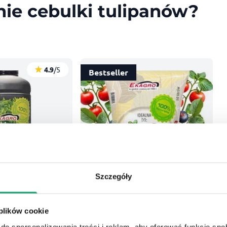
ie cebulki tulipanów?
4.9
/5
Bestseller
Szczegóły
 plików cookie
do spersonalizowania treści i reklam, aby oferować funkcje sp