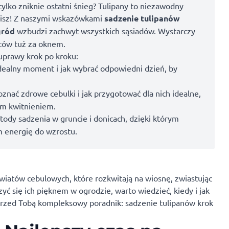
tylko zniknie ostatni śnieg? Tulipany to niezawodny
ślisz! Z naszymi wskazówkami
sadzenie tulipanów
gród
wzbudzi zachwyt wszystkich sąsiadów. Wystarczy
tów tuż za oknem.
prawy krok po kroku:
idealny moment i jak wybrać odpowiedni dzień, by
nać zdrowe cebulki i jak przygotować dla nich idealne,
ym kwitnieniem.
y sadzenia w gruncie i donicach, dzięki którym
m energię do wzrostu.
 kwiatów cebulowych, które rozkwitają na wiosnę, zwiastując
zyć się ich pięknem w ogrodzie, warto wiedzieć, kiedy i jak
. Przed Tobą kompleksowy poradnik: sadzenie tulipanów krok