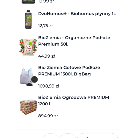
19,99
zł
DżoHumus® - Biohumus płynny 1L
12,75
zł
BioZiemia - Organiczne Podłoże
Premium 50l.
44,99
zł
Bio Ziemia Gotowe Podłoże
PREMIUM 1500l. BigBag
1098,99
zł
BioZiemia Ogrodowa PREMIUM
1200 l
894,99
zł