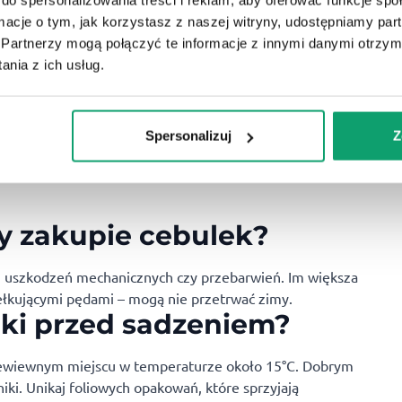
iohumus płynny
BioZiemia – Organiczne Podłoże
B
ormacje o tym, jak korzystasz z naszej witryny, udostępniamy p
Premium 50l.
P
Partnerzy mogą połączyć te informacje z innymi danymi otrzym
 organiczna
Naturalne podłoże wzbogacone
P
nia z ich usług.
zewodzie pokarmowym
biohumusem od dżdżownic.
k
KUP
KUP
44,99
zł
1
Spersonalizuj
Z
- Jutro u Ciebie!
Zamów przed 10 - Jutro u Ciebie!
y zakupie cebulek?
i, uszkodzeń mechanicznych czy przebarwień. Im większa
kiełkującymi pędami – mogą nie przetrwać zimy.
ki przed sadzeniem?
zewiewnym miejscu w temperaturze około 15°C. Dobrym
ki. Unikaj foliowych opakowań, które sprzyjają