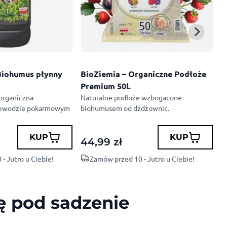
iohumus płynny
BioZiemia – Organiczne Podłoże
B
Premium 50l.
P
 organiczna
Naturalne podłoże wzbogacone
P
zewodzie pokarmowym
biohumusem od dżdżownic.
k
KUP
KUP
44,99
zł
1
- Jutro u Ciebie!
Zamów przed 10 - Jutro u Ciebie!
ę pod sadzenie