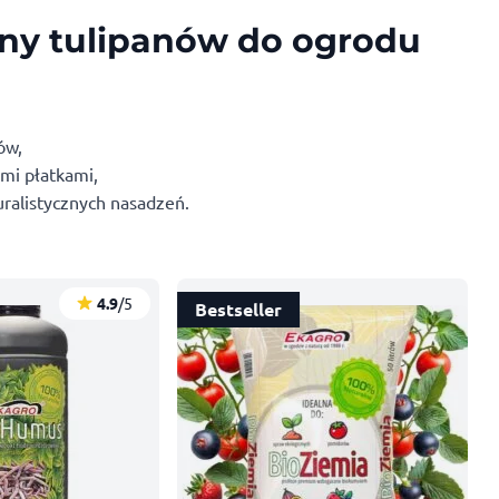
ny tulipanów do ogrodu
ów,
ymi płatkami,
uralistycznych nasadzeń.
4.9
/5
Bestseller