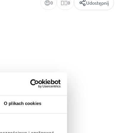
😍
👍🏻
Udostępnij
0
0
5
/5
O plikach cookies
ołecznościowe i analizować