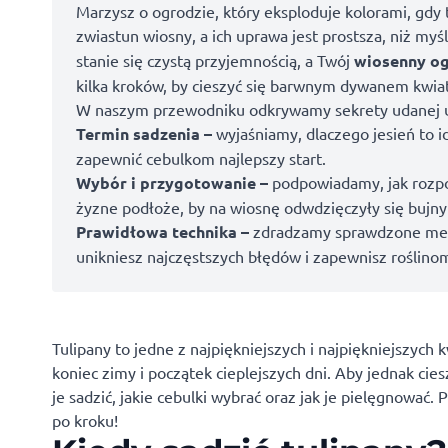
Marzysz o ogrodzie, który eksploduje kolorami, gdy 
zwiastun wiosny, a ich uprawa jest prostsza, niż my
stanie się czystą przyjemnością, a Twój
wiosenny o
kilka kroków, by cieszyć się barwnym dywanem kwia
W naszym przewodniku odkrywamy sekrety udanej u
Termin sadzenia –
wyjaśniamy, dlaczego jesień to 
zapewnić cebulkom najlepszy start.
Wybór i przygotowanie –
podpowiadamy, jak rozpoz
żyzne podłoże, by na wiosnę odwdzięczyły się bujn
Prawidłowa technika –
zdradzamy sprawdzone metod
unikniesz najczęstszych błędów i zapewnisz roślino
Tulipany to jedne z najpiękniejszych i najpiękniejszych
koniec zimy i początek cieplejszych dni. Aby jednak cies
je sadzić, jakie cebulki wybrać oraz jak je pielęgnować
po kroku!