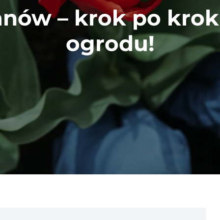
panów – krok po kro
ogrodu!