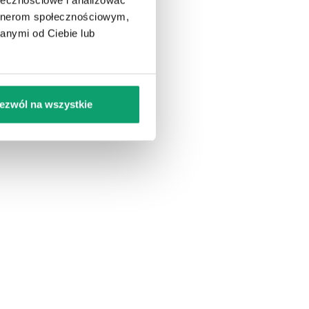
io Ziemia Gotowe Podłoże
BioZiemia Ogrodowa 
artnerom społecznościowym,
REMIUM 1500l. BigBag
1200 l
anymi od Ciebie lub
odłoże uniwersalne – ziemia humusowa,
BioZiemia Ogrodowa PREMI
ompostowana kora i wermikompost
uniwersalne podłoże wzbog
biohumusem
KUP
098,99
zł
894,99
zł
ezwól na wszystkie
U Ciebie dnia 11-08-2026
U Ciebie dnia 11-08-2026