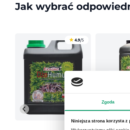
Jak wybrać odpowiedn
/5
4.9
/5
Zgoda
Niniejsza strona korzysta z
Wykorzystujemy pliki cookie 