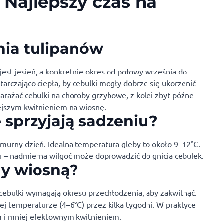
 Najlepszy czas na
nia tulipanów
st jesień, a konkretnie okres od połowy września do
tarczająco ciepła, by cebulki mogły dobrze się ukorzenić
rażać cebulki na choroby grzybowe, z kolei zbyt późne
jszym kwitnieniem na wiosnę.
sprzyjają sadzeniu?
hmurny dzień. Idealna temperatura gleby to około 9–12°C.
u – nadmierna wilgoć może doprowadzić do gnicia cebulek.
ny wiosną?
 cebulki wymagają okresu przechłodzenia, aby zakwitnąć.
j temperaturze (4–6°C) przez kilka tygodni. W praktyce
 i mniej efektownym kwitnieniem.