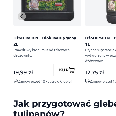
UM
DżoHumus® – Biohumus płynny
DżoHumus® – B
2L
1L
Prawdziwy biohumus od zdrowych
Płynna substancja
dżdżownic.
wytworzona w pr
dżdżownic.
KUP
19,99
zł
12,75
zł
Zamów przed 10 - Jutro u Ciebie!
Zamów przed 10 
Jak przygotować gleb
tulipanów?