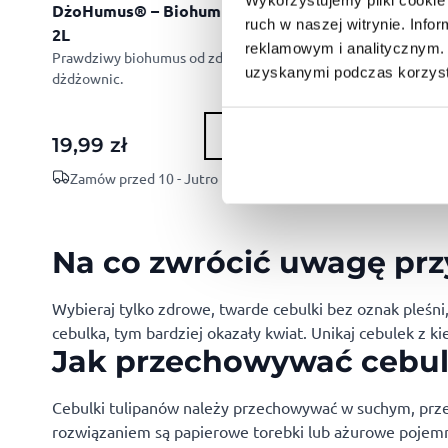
UM
DżoHumus® – Biohumus płynny
DżoHumus® – B
ruch w naszej witrynie. Inf
2L
1L
reklamowym i analitycznym. 
Prawdziwy biohumus od zdrowych
Płynna substancja
uzyskanymi podczas korzysta
dżdżownic.
wytworzona w pr
dżdżownic.
KUP
19,99
zł
12,75
zł
Zamów przed 10 - Jutro u Ciebie!
Zamów przed 10 
Na co zwrócić uwagę prz
Wybieraj tylko zdrowe, twarde cebulki bez oznak pleśn
cebulka, tym bardziej okazały kwiat. Unikaj cebulek z 
Jak przechowywać cebul
Cebulki tulipanów należy przechowywać w suchym, pr
rozwiązaniem są papierowe torebki lub ażurowe pojemni