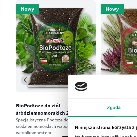
Nowy
Nowy
BioPodłoże do ziół
BioWrzos 20L
Zgoda
śródziemnomorskich 20L
Podłoże do wrzos
wzbogacone bioh
Specjalistyczne Podłoże do ziół
śródziemnomorskich wzbogacone
Niniejsza strona korzysta z
wermikompostem
Wykorzystujemy pliki cookie 