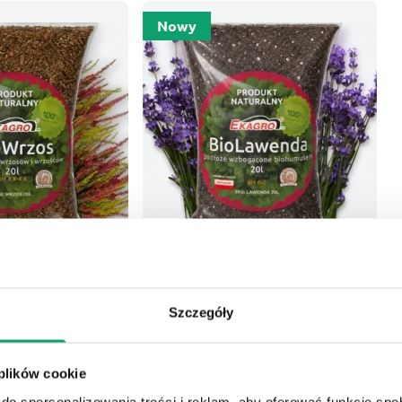
Nowy
BioLawenda 20L
P
Szczegóły
ów i wrzośców
Podłoże do lawendy, szałwii i kocimiętki
6
umusem
 plików cookie
do spersonalizowania treści i reklam, aby oferować funkcje sp