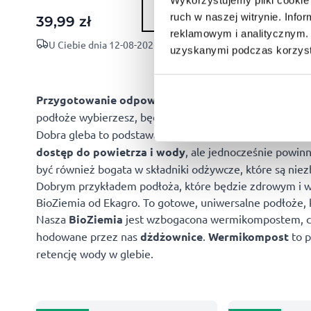
KUP
ruch w naszej witrynie. Inf
39,99
zł
39,99
zł
reklamowym i analitycznym. 
U Ciebie dnia 12-08-2026
U Ciebie dnia 1
uzyskanymi podczas korzysta
Przygotowanie odpowiedniego
podłoża
to jeden z n
podłoże wybierzesz, będzie miało
znaczący wpływ na 
Dobra gleba to podstawa zdrowego ogrodu. Powinna by
dostęp do powietrza i wody
, ale jednocześnie powin
być również bogata w składniki odżywcze, które są nie
Dobrym przykładem podłoża, które będzie zdrowym i wsp
BioZiemia od Ekagro. To gotowe, uniwersalne podłoże, 
Nasza
BioZiemia
jest wzbogacona wermikompostem, c
hodowane przez nas
dżdżownice
.
Wermikompost
to p
retencję wody w glebie.