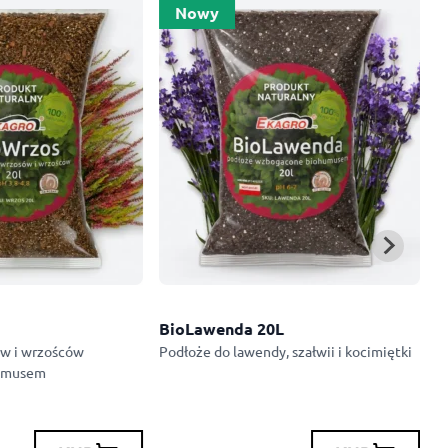
Nowy
BioLawenda 20L
P
ów i wrzośców
Podłoże do lawendy, szałwii i kocimiętki
6
umusem