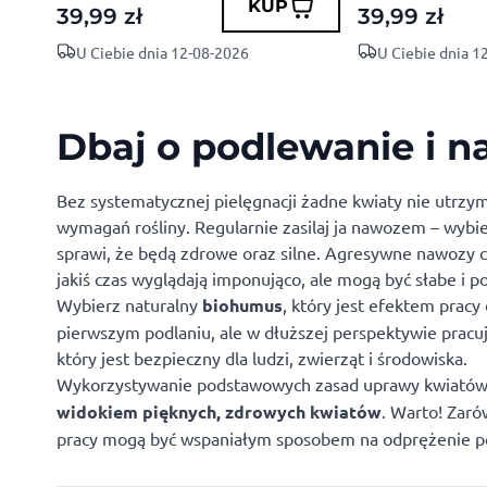
KUP
39,99
zł
39,99
zł
U Ciebie dnia 12-08-2026
U Ciebie dnia 1
Dbaj o podlewanie i 
Bez systematycznej pielęgnacji żadne kwiaty nie utrzym
wymagań rośliny. Regularnie zasilaj ja nawozem – wybier
sprawi, że będą zdrowe oraz silne. Agresywne nawozy ch
jakiś czas wyglądają imponująco, ale mogą być słabe i p
Wybierz naturalny
biohumus
, który jest efektem prac
pierwszym podlaniu, ale w dłuższej perspektywie pracuje
który jest bezpieczny dla ludzi, zwierząt i środowiska.
Wykorzystywanie podstawowych zasad uprawy kwiatów
widokiem pięknych, zdrowych kwiatów
. Warto! Zaró
pracy mogą być wspaniałym sposobem na odprężenie p