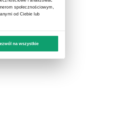
KUP
artnerom społecznościowym,
7,97
zł
29,97
zł
anymi od Ciebie lub
U Ciebie dnia 12-08-2026
U Ciebie dnia 12-08-2026
ezwól na wszystkie