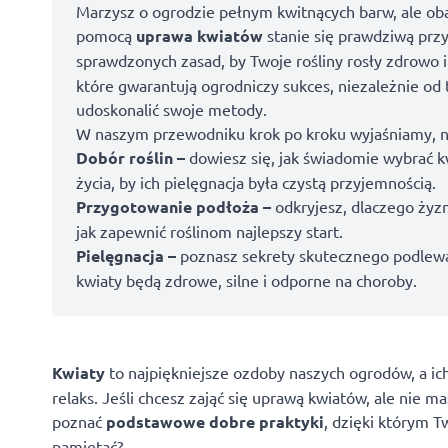
Marzysz o ogrodzie pełnym kwitnących barw, ale oba
pomocą
uprawa kwiatów
stanie się prawdziwą prz
sprawdzonych zasad, by Twoje rośliny rosły zdrowo i
które gwarantują ogrodniczy sukces, niezależnie od 
udoskonalić swoje metody.
W naszym przewodniku krok po kroku wyjaśniamy, n
Dobór roślin –
dowiesz się, jak świadomie wybrać k
życia, by ich pielęgnacja była czystą przyjemnością.
Przygotowanie podłoża –
odkryjesz, dlaczego żyz
jak zapewnić roślinom najlepszy start.
Pielęgnacja –
poznasz sekrety skutecznego podlewan
kwiaty będą zdrowe, silne i odporne na choroby.
Kwiaty
to najpiękniejsze ozdoby naszych ogrodów, a i
relaks. Jeśli chcesz zająć się uprawą kwiatów, ale nie 
poznać
podstawowe dobre praktyki
, dzięki którym T
pamiętać?