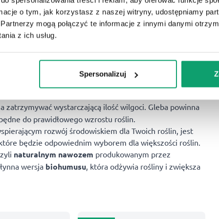
KUP
KUP
ormacje o tym, jak korzystasz z naszej witryny, udostępniamy p
39,99
zł
3
Partnerzy mogą połączyć te informacje z innymi danymi otrzym
2-08-2026
U Ciebie dnia 12-08-2026
nia z ich usług.
ajważniejszych etapów w uprawie kwiatów. To, jakie
Spersonalizuj
Z
zdrowie i kondycję Twoich roślin
.
ć dobrze przepuszczalna, aby
korzenie roślin miały
na zatrzymywać wystarczającą ilość wilgoci. Gleba powinna
zbędne do prawidłowego wzrostu roślin.
ierającym rozwój środowiskiem dla Twoich roślin, jest
które będzie odpowiednim wyborem dla większości roślin.
zyli
naturalnym nawozem
produkowanym przez
łynna wersja
biohumusu
, która odżywia rośliny i zwiększa