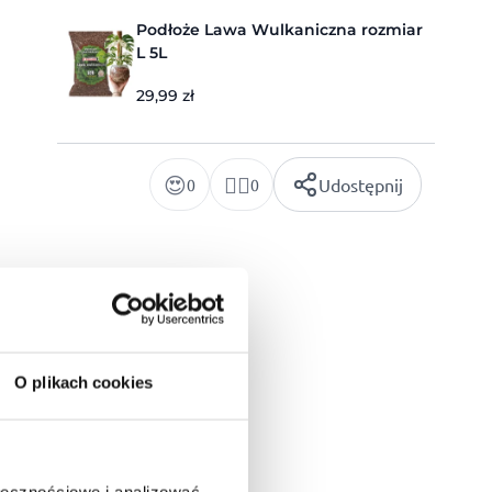
Podłoże Lawa Wulkaniczna rozmiar
L 5L
29,99
zł
😍
👍🏻
Udostępnij
0
0
odłoże do hydroponiki rozmiar L
Podłoże do hydroponiki
O plikach cookies
L
3L
ołecznościowe i analizować