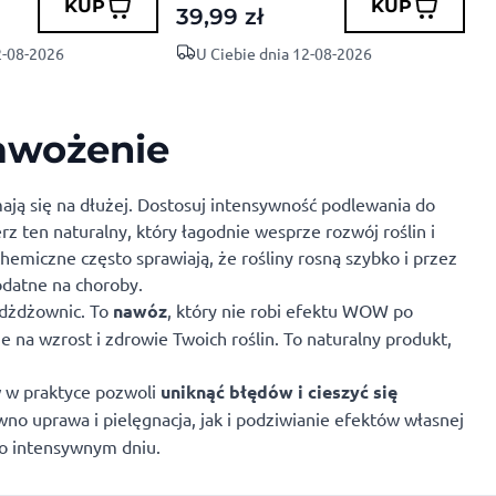
KUP
KUP
39,99
zł
3
2-08-2026
U Ciebie dnia 12-08-2026
nawożenie
ają się na dłużej. Dostosuj intensywność podlewania do
z ten naturalny, który łagodnie wesprze rozwój roślin i
emiczne często sprawiają, że rośliny rosną szybko i przez
odatne na choroby.
y dżdżownic. To
nawóz
, który nie robi efektu WOW po
 na wzrost i zdrowie Twoich roślin. To naturalny produkt,
 w praktyce pozwoli
uniknąć błędów i cieszyć się
wno uprawa i pielęgnacja, jak i podziwianie efektów własnej
o intensywnym dniu.