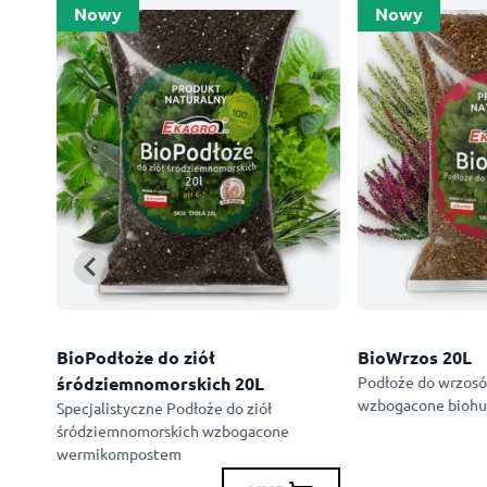
Nowy
Nowy
BioPodłoże do ziół
BioWrzos 20L
śródziemnomorskich 20L
Podłoże do wrzos
wzbogacone bioh
Specjalistyczne Podłoże do ziół
śródziemnomorskich wzbogacone
wermikompostem