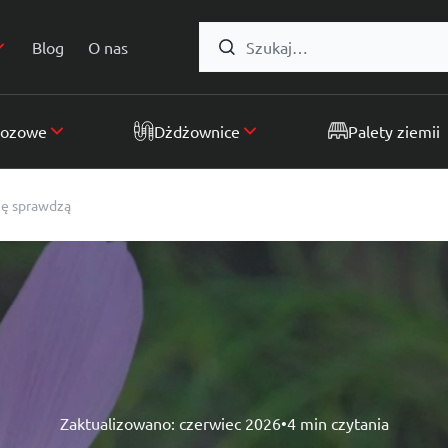
Formularz wyszukiwania:
Blog
O nas
wozowe
Dżdżownice
Palety ziemii
ię sprawdzą
Zaktualizowano:
czerwiec 2026
•
4 min czytania