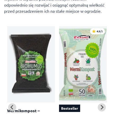
odpowiednio się rozwijać i osiągnąć optymalną wielkość
przed przesadzeniem ich na stałe miejsce w ogrodzie.
4.9
/5
Bestseller
Wermikompost –
T