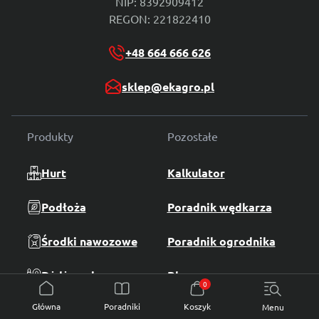
NIP: 8392909412
REGON: 221822410
+48 664 666 626
sklep@ekagro.pl
Produkty
Pozostałe
Hurt
Kalkulator
Podłoża
Poradnik wędkarza
Środki nawozowe
Poradnik ogrodnika
Dżdżownice
Blog
0
Poradniki
Produkty
Podłoża
Ogrodowe
Do roślin domowych
Środki nawozowe
Dżdżownice
Dodatki do podłoży
Główna
Poradniki
Koszyk
Menu
Palety ziemii
O nas