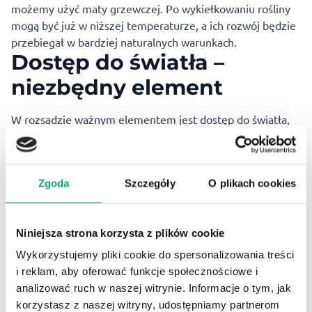
możemy użyć maty grzewczej. Po wykiełkowaniu rośliny
mogą być już w niższej temperaturze, a ich rozwój będzie
przebiegał w bardziej naturalnych warunkach.
Dostęp do światła –
niezbędny element
W rozsadzie ważnym elementem jest dostęp do światła,
ponieważ rośliny wymagają odpowiedniego
nasłonecznienia. Najlepiej ustawić pojemniki w pobliżu
południowego okna, gdzie rośliny będą miały dostęp do
Zgoda
Szczegóły
O plikach cookies
dużej ilości naturalnego światła.
Pielęgnacja – klucz do
sukcesu
Niniejsza strona korzysta z plików cookie
Wykorzystujemy pliki cookie do spersonalizowania treści
Podstawowym zadaniem przy pielęgnacji rozsady jest
i reklam, aby oferować funkcje społecznościowe i
regularne nawadnianie
. Ważne, aby utrzymać podłoże w
analizować ruch w naszej witrynie. Informacje o tym, jak
stanie lekko wilgotnym, ale nie przelać go. Przed
korzystasz z naszej witryny, udostępniamy partnerom