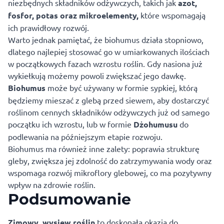
niezbędnych składników odżywczych, takich jak
azot,
fosfor, potas oraz mikroelementy,
które wspomagają
ich prawidłowy rozwój.
Warto jednak pamiętać, że biohumus działa stopniowo,
dlatego najlepiej stosować go w umiarkowanych ilościach
w początkowych fazach wzrostu roślin. Gdy nasiona już
wykiełkują możemy powoli zwiększać jego dawkę.
Biohumus
może być używany w formie sypkiej, którą
będziemy mieszać z glebą przed siewem, aby dostarczyć
roślinom cennych składników odżywczych już od samego
początku ich wzrostu, lub w formie
Dżohumusu
do
podlewania na późniejszym etapie rozwoju.
Biohumus ma również inne zalety: poprawia strukturę
gleby, zwiększa jej zdolność do zatrzymywania wody oraz
wspomaga rozwój mikroflory glebowej, co ma pozytywny
wpływ na zdrowie roślin.
Podsumowanie
Zimowy wysiew roślin
to doskonała okazja do