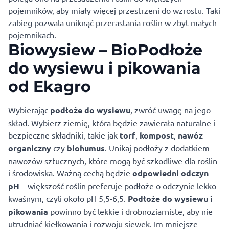
pojemników, aby miały więcej przestrzeni do wzrostu. Taki
zabieg pozwala uniknąć przerastania roślin w zbyt małych
pojemnikach.
Biowysiew – BioPodłoże
do wysiewu i pikowania
od Ekagro
Wybierając
podłoże do wysiewu
, zwróć uwagę na jego
skład. Wybierz ziemię, która będzie zawierała naturalne i
bezpieczne składniki, takie jak
torf
,
kompost
,
nawóz
organiczny
czy
biohumus
. Unikaj podłoży z dodatkiem
nawozów sztucznych, które mogą być szkodliwe dla roślin
i środowiska. Ważną cechą będzie
odpowiedni odczyn
pH
– większość roślin preferuje podłoże o odczynie lekko
kwaśnym, czyli około pH 5,5-6,5.
Podłoże do wysiewu i
pikowania
powinno być lekkie i drobnoziarniste, aby nie
utrudniać kiełkowania i rozwoju siewek. Im mniejsze