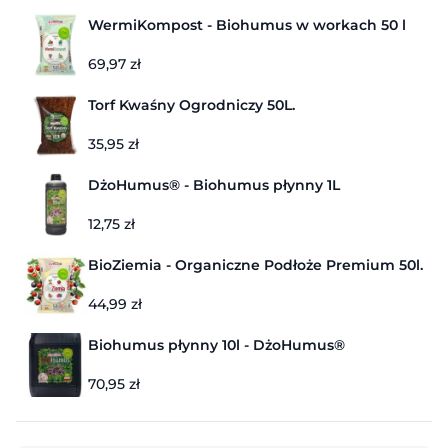
WermiKompost - Biohumus w workach 50 l
69,97
zł
Torf Kwaśny Ogrodniczy 50L.
35,95
zł
DżoHumus® - Biohumus płynny 1L
12,75
zł
BioZiemia - Organiczne Podłoże Premium 50l.
44,99
zł
Biohumus płynny 10l - DżoHumus®
70,95
zł