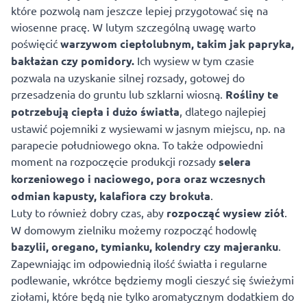
które pozwolą nam jeszcze lepiej przygotować się na
wiosenne pracę. W lutym szczególną uwagę warto
poświęcić
warzywom ciepłolubnym, takim jak papryka,
bakłażan czy pomidory.
Ich wysiew w tym czasie
pozwala na uzyskanie silnej rozsady, gotowej do
przesadzenia do gruntu lub szklarni wiosną.
Rośliny te
potrzebują ciepła i dużo światła
, dlatego najlepiej
ustawić pojemniki z wysiewami w jasnym miejscu, np. na
parapecie południowego okna. To także odpowiedni
moment na rozpoczęcie produkcji rozsady
selera
korzeniowego i naciowego, pora oraz wczesnych
odmian kapusty, kalafiora czy brokuła
.
Luty to również dobry czas, aby
rozpocząć wysiew ziół
.
W domowym zielniku możemy rozpocząć hodowlę
bazylii, oregano, tymianku, kolendry czy majeranku
.
Zapewniając im odpowiednią ilość światła i regularne
podlewanie, wkrótce będziemy mogli cieszyć się świeżymi
ziołami, które będą nie tylko aromatycznym dodatkiem do