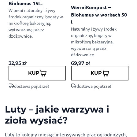
Biohumus 15L.
5
WermiKompost –
W pełni naturalny i żywy
T
Biohumus w workach 50
środek organiczny, bogaty w
p
l
mikroflorę bakteryjną,
n
Naturalny i żywy środek
wytworzoną przez
organiczny, bogaty w
dżdżownice.
mikroflorę bakteryjną,
wytworzoną przez
dżdżownice.
32,95
zł
69,97
zł
3
KUP
KUP
dostawa pojutrze!
dostawa pojutrze!
Luty – jakie warzywa i
zioła wysiać?
Luty to kolejny miesiąc intensywnych prac ogrodniczych,