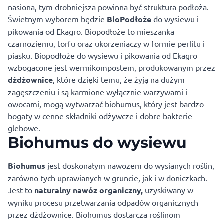
nasiona, tym drobniejsza powinna być struktura podłoża.
Świetnym wyborem będzie
BioPodłoże
do wysiewu i
pikowania od
Ekagro
. Biopodłoże to mieszanka
czarnoziemu, torfu oraz ukorzeniaczy w formie perlitu i
piasku. Biopodłoże do wysiewu i pikowania od Ekagro
wzbogacone jest wermikompostem, produkowanym przez
dżdżownice
, które dzięki temu, że żyją na dużym
zagęszczeniu i są karmione wyłącznie warzywami i
owocami, mogą wytwarzać biohumus, który jest bardzo
bogaty w cenne składniki odżywcze i dobre bakterie
glebowe.
Biohumus do wysiewu
Biohumus
jest doskonałym nawozem do wysianych roślin,
zarówno tych uprawianych w gruncie, jak i w doniczkach.
Jest to
naturalny nawóz organiczny,
uzyskiwany w
wyniku procesu przetwarzania odpadów organicznych
przez dżdżownice. Biohumus dostarcza roślinom