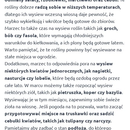
rośliny dobrze
radzą sobie w niższych temperaturach
,
dlatego ich wysiew wczesną wiosną daje pewność, że
szybko wykiełkują i wkrótce będą gotowe do zbiorów.
Marzec to także czas na wysiew roślin takich jak
groch,
bób czy fasola
, które wymagają chłodniejszych
warunków do kiełkowania, a ich plony będą gotowe latem.
Warto pamiętać, że te rośliny powinny być wysiewane na
stałe miejsca w ogrodzie.
Dodatkowo, marzec to odpowiednia pora na
wysiew
niektórych kwiatów jednorocznych, jak nagietki,
nasturcje czy lobelie
, które będą ozdobą ogrodu przez
całe lato. W marcu możemy także rozpocząć wysiew
niektórych ziół, takich jak
pietruszka, koper czy bazylia
.
Wysiewając je w tym miesiącu, zapewnimy sobie świeże
zioła na wiosnę. Jeśli pogoda na to pozwala, warto zacząć
przygotowywać miejsce na truskawki oraz sadzić
cebulki kwiatów, takich jak tulipany czy narcyzy.
Pamiętajmy aby zadbać o stan
podłoża
, do którego