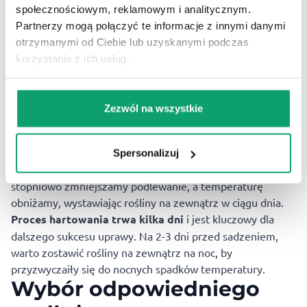
pojawieniem się siewek można przykryć pojemniki folią
społecznościowym, reklamowym i analitycznym.
lub plastikową torbą, aby utrzymać odpowiednią
Partnerzy mogą połączyć te informacje z innymi danymi
wilgotność. Gdy rośliny zaczną rosnąć, podlewamy je tylko
otrzymanymi od Ciebie lub uzyskanymi podczas
wtedy, gdy wierzchnia warstwa ziemi staje się sucha.
korzystania z ich usług.
Należy unikać podlewania po liściach, ponieważ może to
prowadzić do rozwoju chorób grzybowych.
Hartowanie rozsady
Zezwól na wszystkie
Przed przesadzeniem rozsady na stałe miejsce w ogrodzie
należy ją zahartować,
by przyzwyczaiła się do
Spersonalizuj
trudniejszych warunków zewnętrznych. W tym celu
stopniowo zmniejszamy podlewanie, a temperaturę
obniżamy, wystawiając rośliny na zewnątrz w ciągu dnia.
Proces hartowania trwa kilka dni
i jest kluczowy dla
dalszego sukcesu uprawy. Na 2-3 dni przed sadzeniem,
warto zostawić rośliny na zewnątrz na noc, by
przyzwyczaiły się do nocnych spadków temperatury.
Wybór odpowiedniego