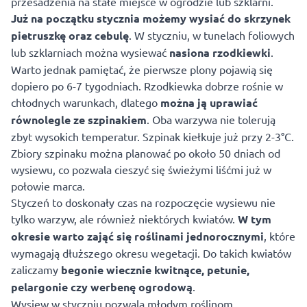
przesadzenia na stałe miejsce w ogrodzie lub szklarni.
Już na początku stycznia możemy wysiać do skrzynek
pietruszkę oraz cebulę
. W styczniu, w tunelach foliowych
lub szklarniach można wysiewać
nasiona rzodkiewki
.
Warto jednak pamiętać, że pierwsze plony pojawią się
dopiero po 6-7 tygodniach. Rzodkiewka dobrze rośnie w
chłodnych warunkach, dlatego
można ją uprawiać
równolegle ze szpinakiem
. Oba warzywa nie tolerują
zbyt wysokich temperatur. Szpinak kiełkuje już przy 2-3°C.
Zbiory szpinaku można planować po około 50 dniach od
wysiewu, co pozwala cieszyć się świeżymi liśćmi już w
połowie marca.
Styczeń to doskonały czas na rozpoczęcie wysiewu nie
tylko warzyw, ale również niektórych kwiatów.
W tym
okresie warto zająć się roślinami jednorocznymi
, które
wymagają dłuższego okresu wegetacji. Do takich kwiatów
zaliczamy
begonie wiecznie kwitnące, petunie,
pelargonie czy werbenę ogrodową
.
Wysiew w styczniu pozwala młodym roślinom