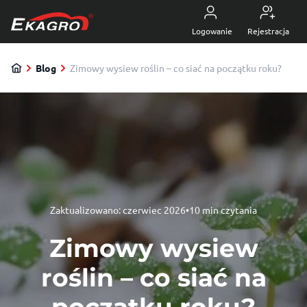
Przejdź do treści
5.0
z 4470 opinii
Logowanie
Rejestracja
Blog
Zimowy wysiew roślin – co siać na początku roku?
Zaktualizowano:
czerwiec 2026
•
10 min czytania
Zimowy wysiew
roślin – co siać na