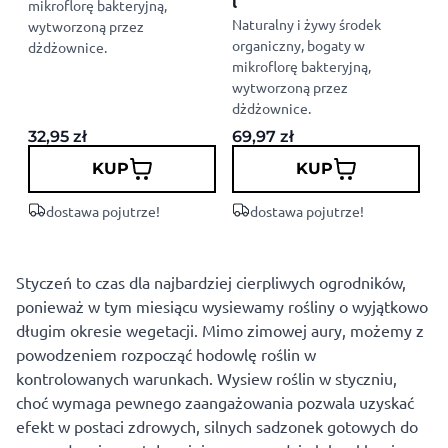
l
mikroflorę bakteryjną,
n
Naturalny i żywy środek
wytworzoną przez
organiczny, bogaty w
dżdżownice.
mikroflorę bakteryjną,
wytworzoną przez
dżdżownice.
32,95
zł
69,97
zł
3
KUP
KUP
dostawa pojutrze!
dostawa pojutrze!
Styczeń to czas dla najbardziej cierpliwych ogrodników,
ponieważ w tym miesiącu wysiewamy rośliny o wyjątkowo
długim okresie wegetacji. Mimo zimowej aury, możemy z
powodzeniem rozpocząć hodowlę roślin w
kontrolowanych warunkach. Wysiew roślin w styczniu,
choć wymaga pewnego zaangażowania pozwala uzyskać
efekt w postaci zdrowych, silnych sadzonek gotowych do