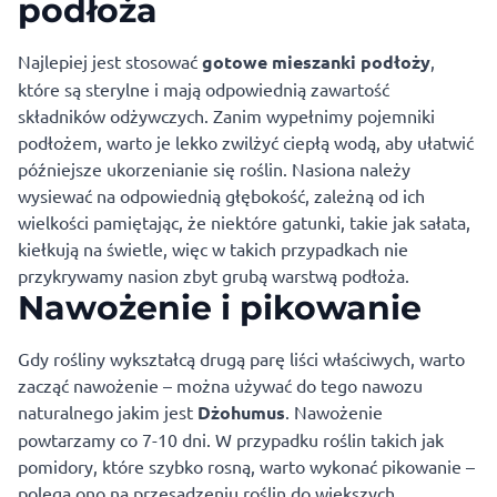
podłoża
Najlepiej jest stosować
gotowe mieszanki podłoży
,
które są sterylne i mają odpowiednią zawartość
składników odżywczych. Zanim wypełnimy pojemniki
podłożem, warto je lekko zwilżyć ciepłą wodą, aby ułatwić
późniejsze ukorzenianie się roślin. Nasiona należy
wysiewać na odpowiednią głębokość, zależną od ich
wielkości pamiętając, że niektóre gatunki, takie jak sałata,
kiełkują na świetle, więc w takich przypadkach nie
przykrywamy nasion zbyt grubą warstwą podłoża.
Nawożenie i pikowanie
Gdy rośliny wykształcą drugą parę liści właściwych, warto
zacząć nawożenie – można używać do tego nawozu
naturalnego jakim jest
Dżohumus
. Nawożenie
powtarzamy co 7-10 dni. W przypadku roślin takich jak
pomidory, które szybko rosną, warto wykonać pikowanie –
polega ono na przesadzeniu roślin do większych