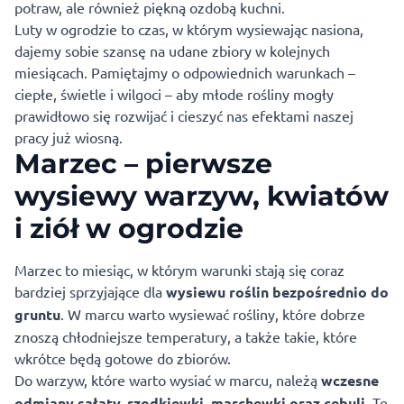
potraw, ale również piękną ozdobą kuchni.
Luty w ogrodzie to czas, w którym wysiewając nasiona,
dajemy sobie szansę na udane zbiory w kolejnych
miesiącach. Pamiętajmy o odpowiednich warunkach –
ciepłe, świetle i wilgoci – aby młode rośliny mogły
prawidłowo się rozwijać i cieszyć nas efektami naszej
pracy już wiosną.
Marzec – pierwsze
wysiewy warzyw, kwiatów
i ziół w ogrodzie
Marzec to miesiąc, w którym warunki stają się coraz
bardziej sprzyjające dla
wysiewu roślin bezpośrednio do
gruntu
. W marcu warto wysiewać rośliny, które dobrze
znoszą chłodniejsze temperatury, a także takie, które
wkrótce będą gotowe do zbiorów.
Do warzyw, które warto wysiać w marcu, należą
wczesne
odmiany sałaty, rzodkiewki, marchewki oraz cebuli.
Te