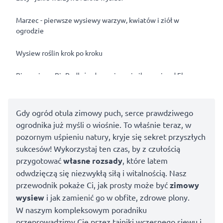
Marzec - pierwsze wysiewy warzyw, kwiatów i ziół w
ogrodzie
Wysiew roślin krok po kroku
Biowysiew - BioPodłoże do wysiewu i pikowania od Ekagro
Biohumus do wysiewu
Gdy ogród otula zimowy puch, serce prawdziwego
Podsumowanie
ogrodnika już myśli o wiośnie. To właśnie teraz, w
pozornym uśpieniu natury, kryje się sekret przyszłych
sukcesów! Wykorzystaj ten czas, by z czułością
przygotować
własne rozsady
, które latem
odwdzięczą się niezwykłą siłą i witalnością. Nasz
przewodnik pokaże Ci, jak prosty może być
zimowy
wysiew
i jak zamienić go w obfite, zdrowe plony.
W naszym kompleksowym poradniku
przeprowadzimy Cię przez tajniki wczesnego siewu i