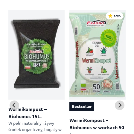
4.9
/5
Bestseller
Wermikompost –
T
Biohumus 15L.
5
WermiKompost –
W pełni naturalny i żywy
T
Biohumus w workach 50
środek organiczny, bogaty w
p