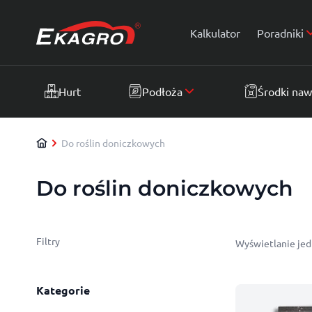
Przejdź do treści
Kalkulator
Poradniki
Hurt
Podłoża
Środki na
Do roślin doniczkowych
Do roślin doniczkowych
Filtry
Wyświetlanie je
Kategorie