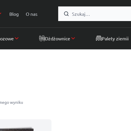
Formularz wyszukiwania:
Blog
O nas
wozowe
Dżdżownice
Palety ziemii
dnego wyniku