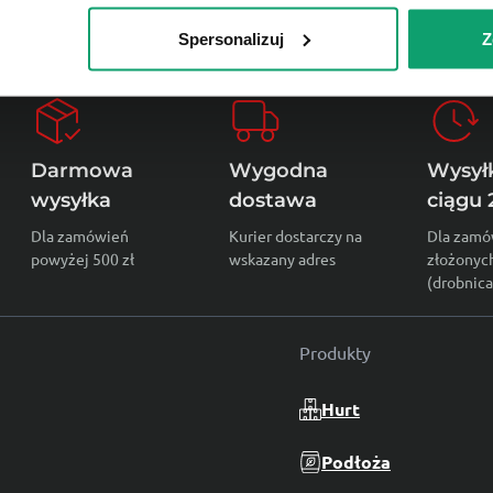
Spersonalizuj
Z
Darmowa
Wygodna
Wysył
wysyłka
dostawa
ciągu 
Dla zamówień
Kurier dostarczy na
Dla zamó
powyżej 500 zł
wskazany adres
złożonyc
(drobnica
Produkty
Hurt
Podłoża