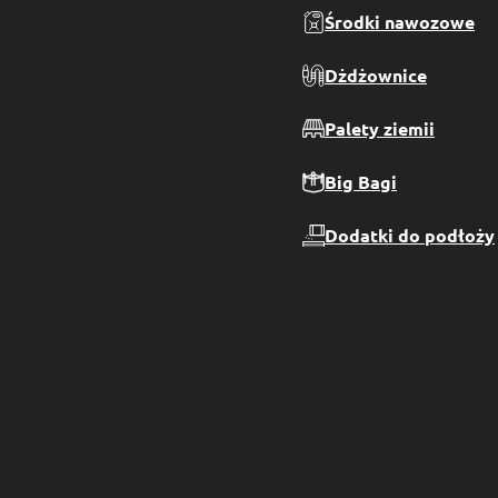
Środki nawozowe
Dżdżownice
Palety ziemii
Big Bagi
Dodatki do podłoży