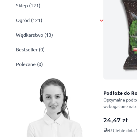
Sklep (121)
Ogród (121)
Wędkarstwo (13)
Bestseller (0)
Polecane (0)
Podłoże do Ro
Optymalne podłoż
wzbogacone nat
24,47
zł
U Ciebie dnia