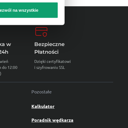
ezwól na wszystkie
ka w
Bezpieczne
24h
Płatności
wień
Dzięki certyfikatowi
h do 12:00
i szyfrowaniu SSL
)
Pozostałe
Kalkulator
Poradnik wędkarza