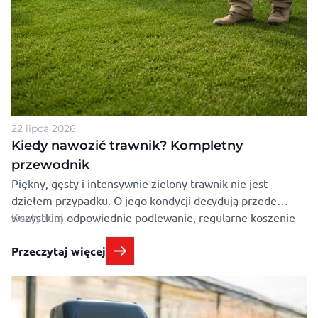
22 lipca 2026
Kiedy nawozić trawnik? Kompletny
przewodnik
Piękny, gęsty i intensywnie zielony trawnik nie jest
dziełem przypadku. O jego kondycji decydują przede
wszystkim odpowiednie podlewanie, regularne koszenie
Kontynuuj
oraz właściwe nawożenie. Wiele osób zastanawia się
Przeczytaj więcej
jednak, kiedy nawozić trawnik, aby nawozy rzeczywiście
przyniosły oczekiwane efekty. Zbyt wczesne lub zbyt
późne dostarczenie składników pokarmowych może nie
tylko ograniczyć wzrost trawy, ale również osłabić jej …