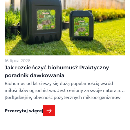
16 lipca 2026
Jak rozcieńczyć biohumus? Praktyczny
poradnik dawkowania
Biohumus od lat cieszy się dużą popularnością wśród
miłośników ogrodnictwa. Jest ceniony za swoje naturalne
pochodzenie, obecność pożytecznych mikroorganizmów
Kontynuuj
oraz łagodne działanie, dzięki czemu może być stosowany
Przeczytaj więcej
zarówno w uprawie roślin doniczkowych, jak i warzyw,
drzew, krzewów, kwiatów czy trawników. Mimo to wiele
osób zastanawia się, jak rozcieńczyć biohumus, aby