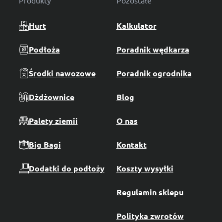
Produkty
Pozostałe
Hurt
Kalkulator
Podłoża
Poradnik wędkarza
Środki nawozowe
Poradnik ogrodnika
Dżdżownice
Blog
Palety ziemii
O nas
Big Bagi
Kontakt
Dodatki do podłoży
Koszty wysyłki
Regulamin sklepu
Polityka zwrotów