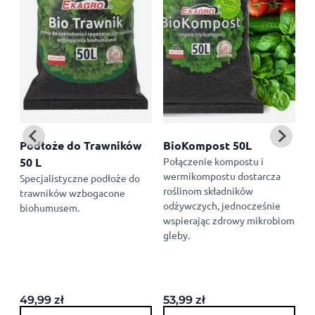
us
Podłoże do Trawników
BioKompost 50L
B
50 L
Połączenie kompostu i
W
wermikompostu dostarcza
k
Specjalistyczne podłoże do
roślinom składników
i
trawników wzbogacone
odżywczych, jednocześnie
w
biohumusem.
wspierając zdrowy mikrobiom
gleby.
49,99
zł
53,99
zł
2