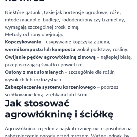
Niektóre gatunki, takie jak hortensje ogrodowe, róże,
młode magnolie, budleje, rododendrony czy trzmieliny,
wymagają szczególnej troski zimą.
Metody ochrony obejmują:
Kopczykowanie
– usypywanie kopczyka z ziemi,
wermikompostu
lub
kompostu
wokół podstawy rośliny.
Owijanie pędów agrowłókniną zimową
– najlepiej białą,
przepuszczającą światło i powietrze.
Osłony z mat słomianych
– szczególnie dla roślin
wysokich lub rozłożystych.
Zabezpieczenie systemu korzeniowego
– poprzez
ściółkowanie korą, zrębkami lub liśćmi.
Jak stosować
agrowłókninę i ściółkę
Agrowłóknina to jeden z najskuteczniejszych sposobów na
zabezpieczenie ogrodu przed mrozem. Ważne jednak, by