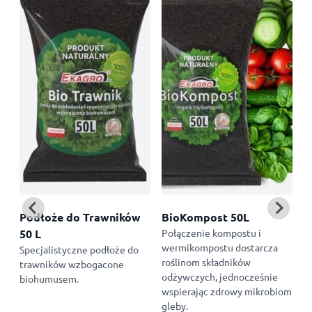
us
Podłoże do Trawników
BioKompost 50L
B
50 L
Połączenie kompostu i
W
wermikompostu dostarcza
k
Specjalistyczne podłoże do
roślinom składników
i
trawników wzbogacone
odżywczych, jednocześnie
w
biohumusem.
wspierając zdrowy mikrobiom
gleby.