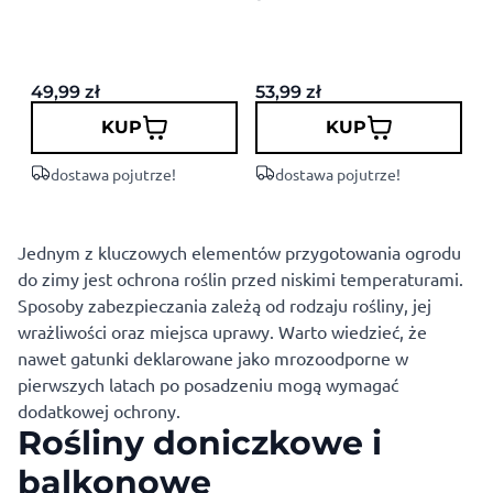
49,99
zł
53,99
zł
2
KUP
KUP
dostawa pojutrze!
dostawa pojutrze!
Jednym z kluczowych elementów przygotowania ogrodu
do zimy jest ochrona roślin przed niskimi temperaturami.
Sposoby zabezpieczania zależą od rodzaju rośliny, jej
wrażliwości oraz miejsca uprawy. Warto wiedzieć, że
nawet gatunki deklarowane jako mrozoodporne w
pierwszych latach po posadzeniu mogą wymagać
dodatkowej ochrony.
Rośliny doniczkowe i
balkonowe