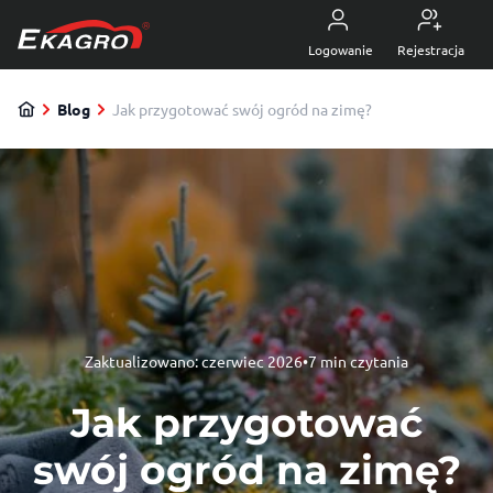
Przejdź do treści
5.0
z 4470 opinii
Logowanie
Rejestracja
Blog
Jak przygotować swój ogród na zimę?
Zaktualizowano:
czerwiec 2026
•
7 min czytania
Jak przygotować
swój ogród na zimę?