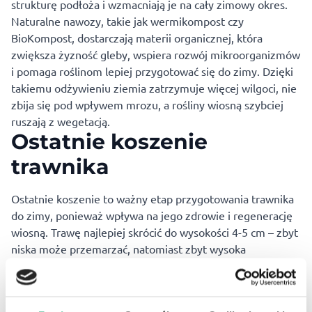
strukturę podłoża i wzmacniają je na cały zimowy okres.
Naturalne nawozy, takie jak wermikompost czy
BioKompost, dostarczają materii organicznej, która
zwiększa żyzność gleby, wspiera rozwój mikroorganizmów
i pomaga roślinom lepiej przygotować się do zimy. Dzięki
takiemu odżywieniu ziemia zatrzymuje więcej wilgoci, nie
zbija się pod wpływem mrozu, a rośliny wiosną szybciej
ruszają z wegetacją.
Ostatnie koszenie
trawnika
Ostatnie koszenie to ważny etap przygotowania trawnika
do zimy, ponieważ wpływa na jego zdrowie i regenerację
wiosną. Trawę najlepiej skrócić do wysokości 4-5 cm – zbyt
niska może przemarzać, natomiast zbyt wysoka
zatrzymuje wilgoć i sprzyja gniciu pod śniegiem. Po
koszeniu warto dokładnie uprzątnąć liście i resztki
roślinne, aby zapobiec rozwojowi chorób, zwłaszcza pleśni