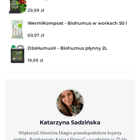
29,99
zł
WermiKompost - Biohumus w workach 50 l
69,97
zł
DżoHumus® - Biohumus płynny 2L
19,99
zł
Katarzyna Sadzińska
Większość klientów Ekagro prawdopodobnie kojarzy
podpis „Pozdrawiam, Kasia z Ekagro” – to właśnie ja. 😊 Na