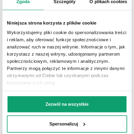
śniegowej. Jeśli nie wykonano tego wcześniej, dobrze jest
Zgoda
Szczegóły
O plikach cookies
także przeprowadzić napowietrzanie i lekką wertykulację,
które poprawiają przepływ powietrza i odprowadzanie
wody z podłoża.
Niniejsza strona korzysta z plików cookie
Po ostatnim koszeniu i uprzątnięciu liści warto zasilić
Wykorzystujemy pliki cookie do spersonalizowania treści
trawnik materią organiczną, a najlepszym wyborem będą
i reklam, aby oferować funkcje społecznościowe i
produkty na bazie wermikompostu.
BioTrawnik
świetnie
analizować ruch w naszej witrynie. Informacje o tym, jak
sprawdza się wtedy, gdy na trawniku widać większe
korzystasz z naszej witryny, udostępniamy partnerom
ubytki, przerzedzenia lub nierówności terenu –
społecznościowym, reklamowym i analitycznym.
wzbogacone podłoże z wermikompostem poprawia
Partnerzy mogą połączyć te informacje z innymi danymi
strukturę gleby i pomaga trawie szybko się ukorzenić. Z
otrzymanymi od Ciebie lub uzyskanymi podczas
kolei czysty wermikompost najlepiej zastosować tam,
korzystania z ich usług.
gdzie trawnik potrzebuje naturalnego odżywienia i
regeneracji po intensywnym sezonie, bez konieczności
uzupełniania ubytków. Oba rozwiązania wspierają zdrowy
Zezwól na wszystkie
wzrost murawy i pomagają jej lepiej przetrwać zimę.
Czy warto stosować
Spersonalizuj
biohumus jesienią?